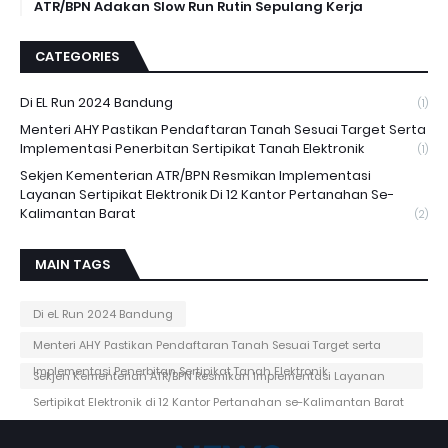
ATR/BPN Adakan Slow Run Rutin Sepulang Kerja
CATEGORIES
Di EL Run 2024 Bandung
(1)
Menteri AHY Pastikan Pendaftaran Tanah Sesuai Target Serta
Implementasi Penerbitan Sertipikat Tanah Elektronik
(1)
Sekjen Kementerian ATR/BPN Resmikan Implementasi
Layanan Sertipikat Elektronik Di 12 Kantor Pertanahan Se-
Kalimantan Barat
(2)
MAIN TAGS
Di eL Run 2024 Bandung
Menteri AHY Pastikan Pendaftaran Tanah Sesuai Target serta
Implementasi Penerbitan Sertipikat Tanah Elektronik
Sekjen Kementerian ATR/BPN Resmikan Implementasi Layanan
Sertipikat Elektronik di 12 Kantor Pertanahan se-Kalimantan Barat