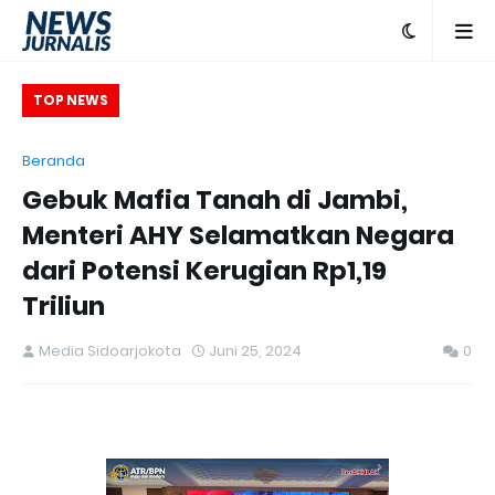
K
TOP NEWS
Beranda
Gebuk Mafia Tanah di Jambi,
Pe
Menteri AHY Selamatkan Negara
dari Potensi Kerugian Rp1,19
Triliun
Media Sidoarjokota
Juni 25, 2024
0