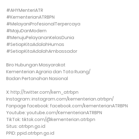
#AHYMenteriATR
#KementerianATRBPN
#MelayaniProfesionalTerpercaya
#MajuDanModern
#MenujuPelayananKelasDunia
#SetiapKitaAdalahHumas
#SetiapKitaAdalahAmbassador
Biro Hubungan Masyarakat
Kementerian Agraria dan Tata Ruang/
Badan Pertanahan Nasional
X: http://twitter.com/kem_atrbpn
Instagram: instagram.com/kementerian.atrbpn/
Fanpage facebook: facebook.com/kementerianATRBPN
Youtube: youtube.com/KementerianATRBPN
TikTok: tiktok.com/@kementerian.atrbpn
Situs: atrbpn.go.id
PPID: ppid.atrbpn.go.id