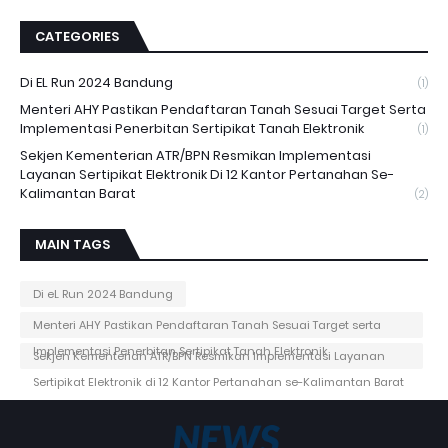
CATEGORIES
Di EL Run 2024 Bandung
(1)
Menteri AHY Pastikan Pendaftaran Tanah Sesuai Target Serta
Implementasi Penerbitan Sertipikat Tanah Elektronik
(1)
Sekjen Kementerian ATR/BPN Resmikan Implementasi
Layanan Sertipikat Elektronik Di 12 Kantor Pertanahan Se-
Kalimantan Barat
(2)
MAIN TAGS
Di eL Run 2024 Bandung
Menteri AHY Pastikan Pendaftaran Tanah Sesuai Target serta
Implementasi Penerbitan Sertipikat Tanah Elektronik
Sekjen Kementerian ATR/BPN Resmikan Implementasi Layanan
Sertipikat Elektronik di 12 Kantor Pertanahan se-Kalimantan Barat