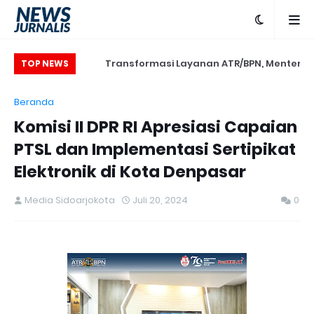
i Jatim, Menteri
Transformasi Layanan ATR/BPN, Menteri
TOP NEWS
ode Transformasi
Nusron Tegaskan Penguatan SDM yang
Beranda
anan, Tempatkan
Berorientasi Pelayanan
Komisi II DPR RI Apresiasi Capaian
g Harus Dilayani
PTSL dan Implementasi Sertipikat
Elektronik di Kota Denpasar
Media Sidoarjokota
Juli 20, 2024
0