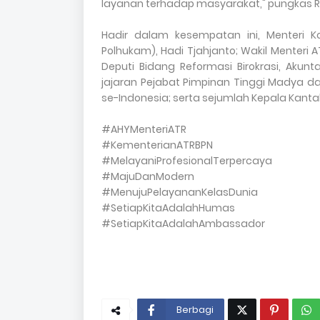
layanan terhadap masyarakat," pungkas R.
Hadir dalam kesempatan ini, Menteri K
Polhukam), Hadi Tjahjanto; Wakil Menteri AT
Deputi Bidang Reformasi Birokrasi, Akun
jajaran Pejabat Pimpinan Tinggi Madya d
se-Indonesia; serta sejumlah Kepala Kanta
#AHYMenteriATR
#KementerianATRBPN
#MelayaniProfesionalTerpercaya
#MajuDanModern
#MenujuPelayananKelasDunia
#SetiapKitaAdalahHumas
#SetiapKitaAdalahAmbassador
Berbagi