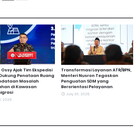
ssy Ajak Tim Ekspedisi
Transformasi Layanan ATR/BPN,
t Dukung Penataan Ruang
Menteri Nusron Tegaskan
ndataan Masalah
Penguatan SDM yang
ahan di Kawasan
Berorientasi Pelayanan
igrasi
July 30, 2026
0, 2026