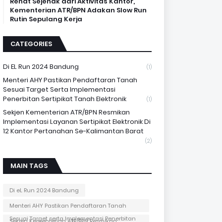
Rehat Sejenak dari Aktivitas Kantor,
Kementerian ATR/BPN Adakan Slow Run
Rutin Sepulang Kerja
CATEGORIES
Di EL Run 2024 Bandung
(1)
Menteri AHY Pastikan Pendaftaran Tanah
Sesuai Target Serta Implementasi
Penerbitan Sertipikat Tanah Elektronik
(1)
Sekjen Kementerian ATR/BPN Resmikan
Implementasi Layanan Sertipikat Elektronik Di
12 Kantor Pertanahan Se-Kalimantan Barat
(2)
MAIN TAGS
Di eL Run 2024 Bandung
Menteri AHY Pastikan Pendaftaran Tanah
Sesuai Target serta Implementasi Penerbitan
Sekjen Kementerian ATR/BPN Resmikan