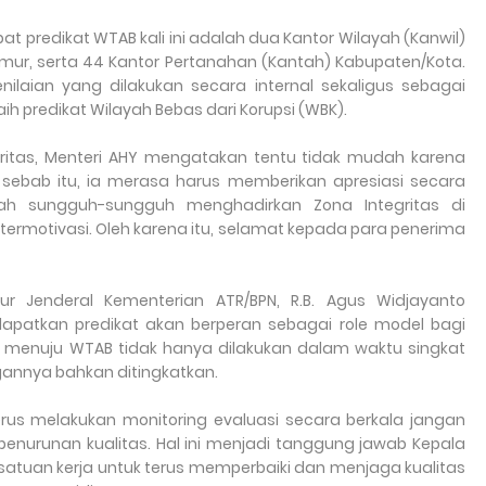
t predikat WTAB kali ini adalah dua Kantor Wilayah (Kanwil)
Timur, serta 44 Kantor Pertanahan (Kantah) Kabupaten/Kota.
enilaian yang dilakukan secara internal sekaligus sebagai
ih predikat Wilayah Bebas dari Korupsi (WBK).
itas, Menteri AHY mengatakan tentu tidak mudah karena
sebab itu, ia merasa harus memberikan apresiasi secara
ah sungguh-sungguh menghadirkan Zona Integritas di
 termotivasi. Oleh karena itu, selamat kepada para penerima
 Jenderal Kementerian ATR/BPN, R.B. Agus Widjayanto
patkan predikat akan berperan sebagai role model bagi
es menuju WTAB tidak hanya dilakukan dalam waktu singkat
ngannya bahkan ditingkatkan.
erus melakukan monitoring evaluasi secara berkala jangan
 penurunan kualitas. Hal ini menjadi tanggung jawab Kepala
satuan kerja untuk terus memperbaiki dan menjaga kualitas