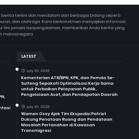
berita terkini dan mendalam dari berbagai bidang seperti
 hiburan, dan olahraga. Kami berkomitmen menyajikan informasi
lui tim jurnalis berpengalaman, memberikan Anda berita yang
un mancanegara.
LATEST
July 30, 2026
Kementerian ATR/BPN, KPK, dan Pemda Se-
Sulteng Sepakati Optimalisasi Kerja Sama
untuk Perbaikan Pelayanan Publik,
Pengelolaan Aset, dan Pendapatan Daerah
PN,
July 30, 2026
ntasi
Wamen Ossy Ajak Tim Ekspedisi Patriot
Dukung Penataan Ruang dan Pendataan
Masalah Pertanahan di Kawasan
Transmigrasi