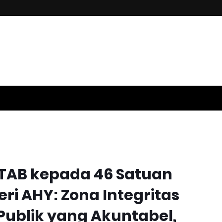
PN, Menteri Nusron Tegaskan Penguatan SDM yang Berorientas
WTAB kepada 46 Satuan
ri AHY: Zona Integritas
ublik yang Akuntabel,