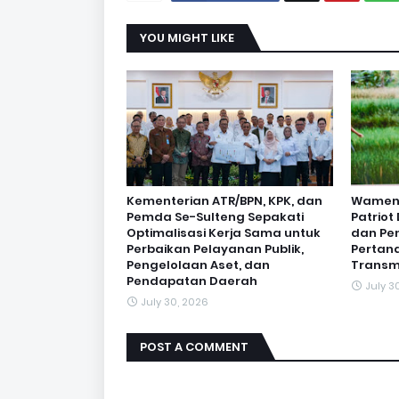
YOU MIGHT LIKE
Kementerian ATR/BPN, KPK, dan
Wamen O
Pemda Se-Sulteng Sepakati
Patrio
Optimalisasi Kerja Sama untuk
dan Pe
Perbaikan Pelayanan Publik,
Pertan
Pengelolaan Aset, dan
Transm
Pendapatan Daerah
July 3
July 30, 2026
POST A COMMENT