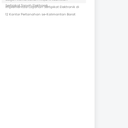
Sertipikat Tanah Elektronik
Implementasi Layanan Sertipikat Elektronik di
12 Kantor Pertanahan se-Kalimantan Barat