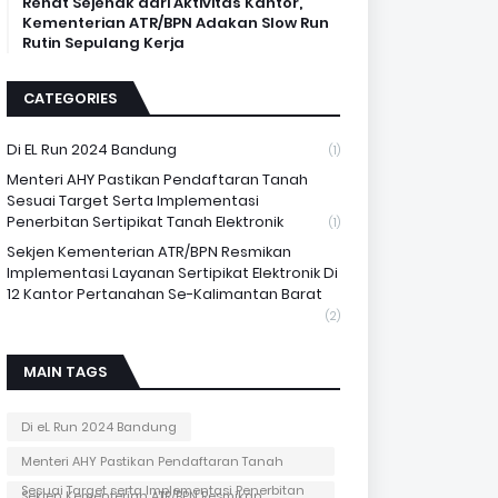
Rehat Sejenak dari Aktivitas Kantor,
Kementerian ATR/BPN Adakan Slow Run
Rutin Sepulang Kerja
CATEGORIES
Di EL Run 2024 Bandung
(1)
Menteri AHY Pastikan Pendaftaran Tanah
Sesuai Target Serta Implementasi
Penerbitan Sertipikat Tanah Elektronik
(1)
Sekjen Kementerian ATR/BPN Resmikan
Implementasi Layanan Sertipikat Elektronik Di
12 Kantor Pertanahan Se-Kalimantan Barat
(2)
MAIN TAGS
Di eL Run 2024 Bandung
Menteri AHY Pastikan Pendaftaran Tanah
Sesuai Target serta Implementasi Penerbitan
Sekjen Kementerian ATR/BPN Resmikan