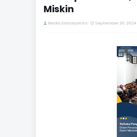
Miskin
Media Sidoarjokota
September 30, 2024