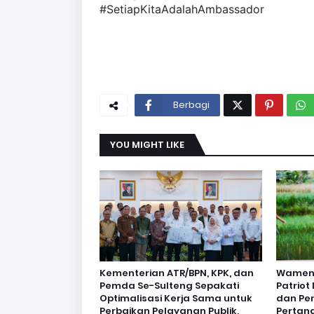
#SetiapKitaAdalahAmbassador
Berbagi
YOU MIGHT LIKE
Kementerian ATR/BPN, KPK, dan
Wamen O
Pemda Se-Sulteng Sepakati
Patrio
Optimalisasi Kerja Sama untuk
dan Pe
Perbaikan Pelayanan Publik,
Pertan