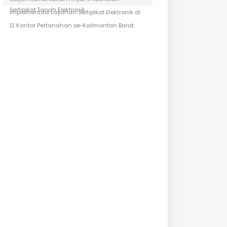
Sertipikat Tanah Elektronik
Implementasi Layanan Sertipikat Elektronik di
12 Kantor Pertanahan se-Kalimantan Barat