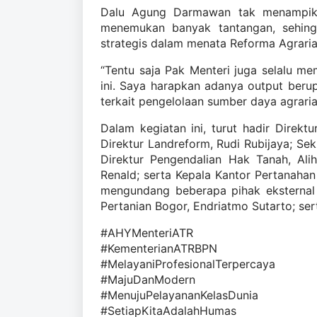
Dalu Agung Darmawan tak menampik, 
menemukan banyak tantangan, sehing
strategis dalam menata Reforma Agrari
“Tentu saja Pak Menteri juga selalu mem
ini. Saya harapkan adanya output ber
terkait pengelolaan sumber daya agrar
Dalam kegiatan ini, turut hadir Direk
Direktur Landreform, Rudi Rubijaya; Sek
Direktur Pengendalian Hak Tanah, Ali
Renald; serta Kepala Kantor Pertanahan 
mengundang beberapa pihak eksternal A
Pertanian Bogor, Endriatmo Sutarto; se
#AHYMenteriATR
#KementerianATRBPN
#MelayaniProfesionalTerpercaya
#MajuDanModern
#MenujuPelayananKelasDunia
#SetiapKitaAdalahHumas