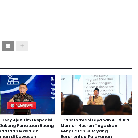
ssy Ajak Tim Ekspedisi
Transformasi Layanan ATR/BPN,
t Dukung Penataan Ruang
Menteri Nusron Tegaskan
ndataan Masalah
Penguatan SDM yang
ahan di Kawasan
Berorientasi Pelayanan