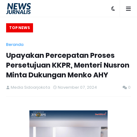
ATR/BPN, Menteri
TOP NEWS
uatan SDM yang
Beranda
entasi Pelayanan
Upayakan Percepatan Proses
Persetujuan KKPR, Menteri Nusron
Minta Dukungan Menko AHY
Media Sidoarjokota
November 07, 2024
0