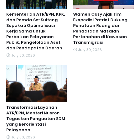
Kementerian ATR/BPN, KPK,
Wamen Ossy Ajak Tim
dan Pemda Se-Sulteng
Ekspedisi Patriot Dukung
Sepakati Optimalisasi
Penataan Ruang dan
Kerja Sama untuk
Pendataan Masalah
Perbaikan Pelayanan
Pertanahan di Kawasan
Publik, Pengelolaan Aset,
Transmigrasi
dan Pendapatan Daerah
July 30, 2026
July 30, 2026
Transformasi Layanan
ATR/BPN, Menteri Nusron
Tegaskan Penguatan SDM
yang Berorientasi
Pelayanan
July 30, 2026