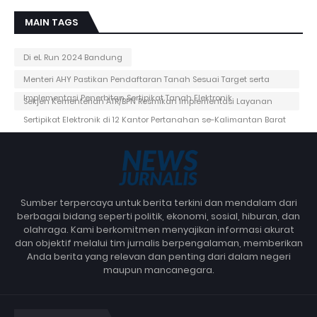
MAIN TAGS
Di eL Run 2024 Bandung
Menteri AHY Pastikan Pendaftaran Tanah Sesuai Target serta
Implementasi Penerbitan Sertipikat Tanah Elektronik
Sekjen Kementerian ATR/BPN Resmikan Implementasi Layanan
Sertipikat Elektronik di 12 Kantor Pertanahan se-Kalimantan Barat
Sumber terpercaya untuk berita terkini dan mendalam dari
berbagai bidang seperti politik, ekonomi, sosial, hiburan, dan
olahraga. Kami berkomitmen menyajikan informasi akurat
dan objektif melalui tim jurnalis berpengalaman, memberikan
Anda berita yang relevan dan penting dari dalam negeri
maupun mancanegara.