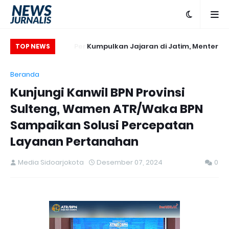
Kumpulkan Jajaran di Jatim, Menteri
Pe
TOP NEWS
Nusron: Masuki Periode Transformasi
Beranda
Organisasi dan Layanan, Tempatkan
Kunjungi Kanwil BPN Provinsi
Rakyat sebagai Raja yang Harus Dilayani
Sulteng, Wamen ATR/Waka BPN
Sampaikan Solusi Percepatan
Layanan Pertanahan
Media Sidoarjokota
Desember 07, 2024
0