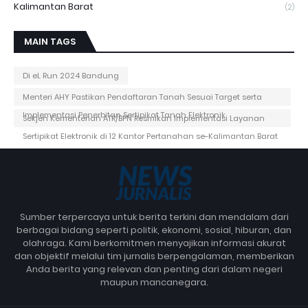
Kalimantan Barat
(2)
MAIN TAGS
Di eL Run 2024 Bandung
Menteri AHY Pastikan Pendaftaran Tanah Sesuai Target serta
Implementasi Penerbitan Sertipikat Tanah Elektronik
Sekjen Kementerian ATR/BPN Resmikan Implementasi Layanan
Sertipikat Elektronik di 12 Kantor Pertanahan se-Kalimantan Barat
Sumber terpercaya untuk berita terkini dan mendalam dari
berbagai bidang seperti politik, ekonomi, sosial, hiburan, dan
olahraga. Kami berkomitmen menyajikan informasi akurat
dan objektif melalui tim jurnalis berpengalaman, memberikan
Anda berita yang relevan dan penting dari dalam negeri
maupun mancanegara.