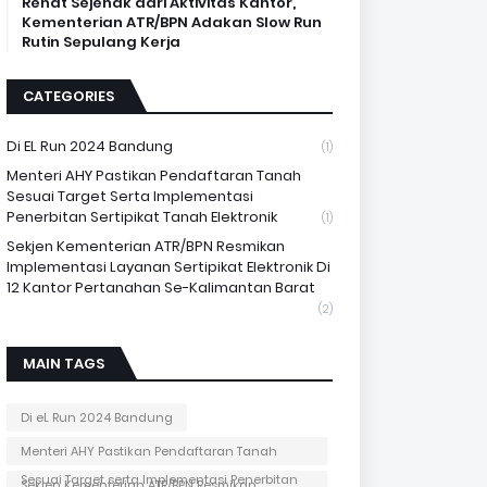
Rehat Sejenak dari Aktivitas Kantor,
Kementerian ATR/BPN Adakan Slow Run
Rutin Sepulang Kerja
CATEGORIES
Di EL Run 2024 Bandung
(1)
Menteri AHY Pastikan Pendaftaran Tanah
Sesuai Target Serta Implementasi
Penerbitan Sertipikat Tanah Elektronik
(1)
Sekjen Kementerian ATR/BPN Resmikan
Implementasi Layanan Sertipikat Elektronik Di
12 Kantor Pertanahan Se-Kalimantan Barat
(2)
MAIN TAGS
Di eL Run 2024 Bandung
Menteri AHY Pastikan Pendaftaran Tanah
Sesuai Target serta Implementasi Penerbitan
Sekjen Kementerian ATR/BPN Resmikan