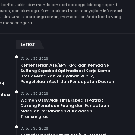
berita terkini dan mendalam dari berbagai bidang seperti
 hiburan, dan olahraga. Kami berkomitmen menyajikan informasi
lui tim jurnalis berpengalaman, memberikan Anda berita yang
un mancanegara.
LATEST
July 30, 2026
Kementerian ATR/BPN, KPK, dan Pemda Se-
Sulteng Sepakati Optimalisasi Kerja Sama
untuk Perbaikan Pelayanan Publik,
Pengelolaan Aset, dan Pendapatan Daerah
PN,
July 30, 2026
ntasi
Wamen Ossy Ajak Tim Ekspedisi Patriot
Dukung Penataan Ruang dan Pendataan
Masalah Pertanahan di Kawasan
Transmigrasi
July 30, 2026