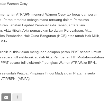
 jelas Wamen Ossy.
ementerian ATR/BPN menurut Wamen Ossy tak lepas dari peran
a. Peran tersebut sebagaimana tertuang dalam Peraturan
uran Jabatan Pejabat Pembuat Akta Tanah, antara lain
ar, Akta Hibah, Akta pemasukan ke dalam Perusahaan, Akta
kta Pemberian Hak Guna Bangunan (HGB) atas tanah Hak Milik,
Milik.
ktronik ini tidak akan mengubah delapan peran PPAT secara umum.
an secara full elektronik adalah Akta Pemberian HT. Mudah-mudahan
n PPAT secara full elektronik,” pungkas Wamen ATR/Waka BPN..
h sejumlah Pejabat Pimpinan Tinggi Madya dan Pratama serta
an ATR/BPN. (AR/FA)