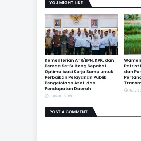
YOU MIGHT LIKE
Kementerian ATR/BPN, KPK, dan
Wamen O
Pemda Se-Sulteng Sepakati
Patrio
Optimalisasi Kerja Sama untuk
dan Pe
Perbaikan Pelayanan Publik,
Pertan
Pengelolaan Aset, dan
Transm
Pendapatan Daerah
July 3
July 30, 2026
POST A COMMENT