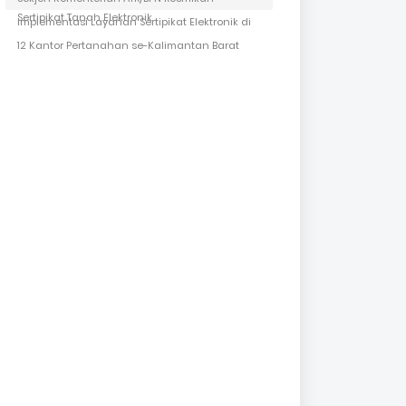
Sertipikat Tanah Elektronik
Implementasi Layanan Sertipikat Elektronik di
12 Kantor Pertanahan se-Kalimantan Barat