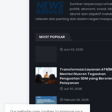
Sumber terpercaya untuk 
politik, ekonomi, sosial,
akurat dan objektif mela
relevan dan penting dari dalam negeri maup
MOST POPULAR
Juni 02, 2026
Transformasi Layanan ATR/B
Menteri Nusron Tegaskan
Penguatan SDM yang Berorie
Pelayanan
Juli 30, 2026
Februari 26, 2026
Our website uses cookies to improve your