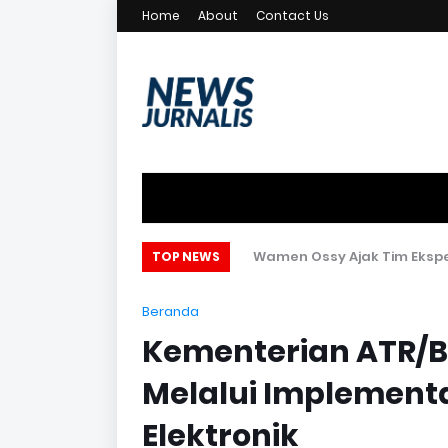
Home
About
Contact Us
an Pelayanan Publik, Pengelolaan
Wamen Ossy Ajak Tim Eksped
TOP NEWS
Aset, dan Pendapatan Daerah
Beranda
Kementerian ATR/B
Melalui Implement
Elektronik