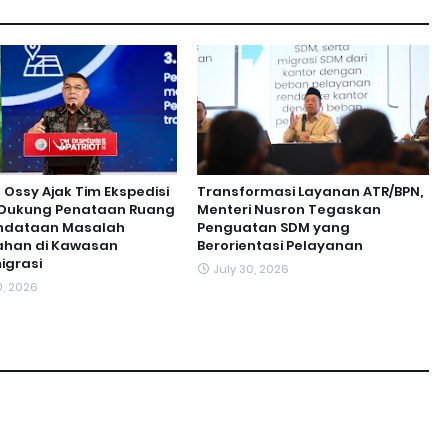
ssy Ajak Tim Ekspedisi
Transformasi Layanan ATR/BPN,
t Dukung Penataan Ruang
Menteri Nusron Tegaskan
ndataan Masalah
Penguatan SDM yang
ahan di Kawasan
Berorientasi Pelayanan
igrasi
July 30, 2026
0, 2026