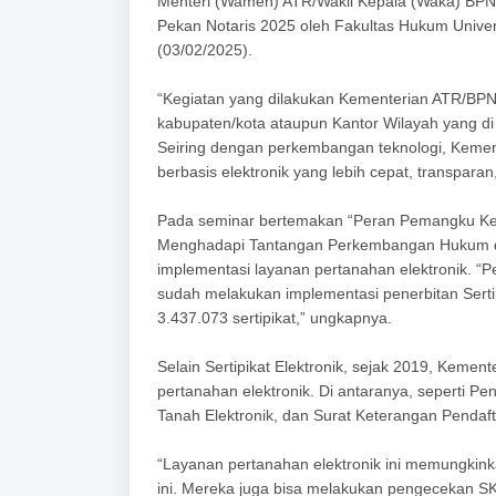
Menteri (Wamen) ATR/Wakil Kepala (Waka) BPN
Pekan Notaris 2025 oleh Fakultas Hukum Univers
(03/02/2025).
“Kegiatan yang dilakukan Kementerian ATR/BPN 
kabupaten/kota ataupun Kantor Wilayah yang di t
Seiring dengan perkembangan teknologi, Kemen
berbasis elektronik yang lebih cepat, transparan
Pada seminar bertemakan “Peran Pemangku Kep
Menghadapi Tantangan Perkembangan Hukum da
implementasi layanan pertanahan elektronik. “P
sudah melakukan implementasi penerbitan Sertipik
3.437.073 sertipikat,” ungkapnya.
Selain Sertipikat Elektronik, sejak 2019, Keme
pertanahan elektronik. Di antaranya, seperti Pe
Tanah Elektronik, dan Surat Keterangan Pendaf
“Layanan pertanahan elektronik ini memungkink
ini. Mereka juga bisa melakukan pengecekan SK