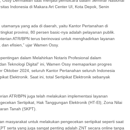
, Ossy Dermawan saat menjadi pembicara dalam Seminar Nasional
itas Indonesia di Makara Art Center UI, Kota Depok, Senin
utamanya yang ada di daerah, yaitu Kantor Pertanahan di
ingkat provinsi, 80 persen basic-nya adalah pelayanan publik.
terian ATR/BPN terus berinovasi untuk menghadirkan layanan
, dan efisien,” ujar Wamen Ossy.
entingan dalam Melahirkan Notaris Profesional dalam
n Teknologi Digital” ini, Wamen Ossy memaparkan progres
er Oktober 2024, seluruh Kantor Pertanahan seluruh Indonesia
at Elektronik. Saat ini, total Sertipikat Elektronik sebanyak
nterian ATR/BPN juga telah melakukan implementasi layanan
ngecekan Sertipikat, Hak Tanggungan Elektronik (HT-El); Zona Nilai
taran Tanah (SKPT).
an masyarakat untuk melakukan pengecekan sertipikat seperti saat
PT serta yang juga sangat penting adalah ZNT secara online tanpa