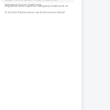
Sertipikat Tanah Elektronik
Implementasi Layanan Sertipikat Elektronik di
12 Kantor Pertanahan se-Kalimantan Barat