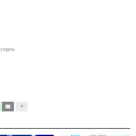
nATRBPN