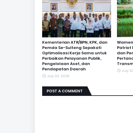
Kementerian ATR/BPN, KPK, dan
Wamen O
Pemda Se-Sulteng Sepakati
Patrio
Optimalisasi Kerja Sama untuk
dan Pe
Perbaikan Pelayanan Publik,
Pertan
Pengelolaan Aset, dan
Transm
Pendapatan Daerah
July 3
July 30, 2026
POST A COMMENT