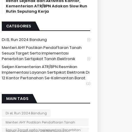
Rehat Sejenak dari Aktivitas Kantor,
Kementerian ATR/BPN Adakan Slow Run
Rutin Sepulang Kerja
CATEGORIES
Di EL Run 2024 Bandung
(1)
Menteri AHY Pastikan Pendaftaran Tanah
Sesuai Target Serta Implementasi
Penerbitan Sertipikat Tanah Elektronik
(1)
Sekjen Kementerian ATR/BPN Resmikan
Implementasi Layanan Sertipikat Elektronik Di
12 Kantor Pertanahan Se-Kalimantan Barat
(2)
MAIN TAGS
Di eL Run 2024 Bandung
Menteri AHY Pastikan Pendaftaran Tanah
Sesuai Target serta Implementasi Penerbitan
Sekjen Kementerian ATR/BPN Resmikan