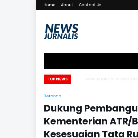
Home
About
Contact Us
an Pelayanan Publik, Pengelolaan
TOP NEWS
Aset, dan Pendapatan Daerah
Beranda
Dukung Pembangun
Kementerian ATR/BP
Kesesuaian Tata R