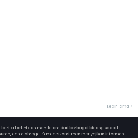
Lebih lama
berita terkini dan mendalam dari berbagai bidang seperti
 hiburan, dan olahraga. Kami berkomitmen menyajikan informasi