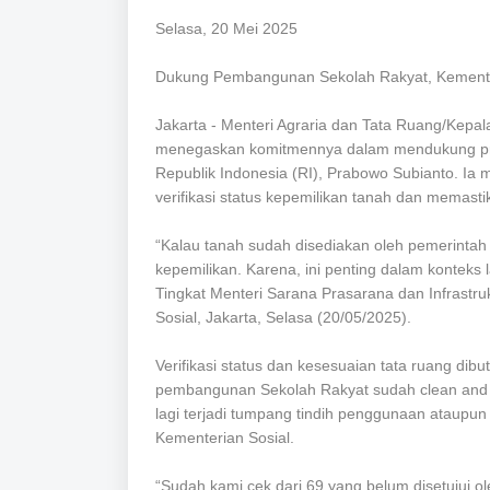
Selasa, 20 Mei 2025
Dukung Pembangunan Sekolah Rakyat, Kementer
Jakarta - Menteri Agraria dan Tata Ruang/Kepa
menegaskan komitmennya dalam mendukung pro
Republik Indonesia (RI), Prabowo Subianto. I
verifikasi status kepemilikan tanah dan memasti
“Kalau tanah sudah disediakan oleh pemerintah 
kepemilikan. Karena, ini penting dalam konteks 
Tingkat Menteri Sarana Prasarana dan Infrastr
Sosial, Jakarta, Selasa (20/05/2025).
Verifikasi status dan kesesuaian tata ruang d
pembangunan Sekolah Rakyat sudah clean and c
lagi terjadi tumpang tindih penggunaan ataupu
Kementerian Sosial.
“Sudah kami cek dari 69 yang belum disetujui 