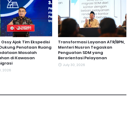
ssy Ajak Tim Ekspedisi
Transformasi Layanan ATR/BPN,
t Dukung Penataan Ruang
Menteri Nusron Tegaskan
ndataan Masalah
Penguatan SDM yang
ahan di Kawasan
Berorientasi Pelayanan
igrasi
July 30, 2026
0, 2026