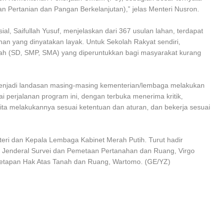
 Pertanian dan Pangan Berkelanjutan),” jelas Menteri Nusron.
al, Saifullah Yusuf, menjelaskan dari 367 usulan lahan, terdapat
ahan yang dinyatakan layak. Untuk Sekolah Rakyat sendiri,
ah (SD, SMP, SMA) yang diperuntukkan bagi masyarakat kurang
 menjadi landasan masing-masing kementerian/lembaga melakukan
i perjalanan program ini, dengan terbuka menerima kritik,
ita melakukannya sesuai ketentuan dan aturan, dan bekerja sesuai
teri dan Kepala Lembaga Kabinet Merah Putih. Turut hadir
 Jenderal Survei dan Pemetaan Pertanahan dan Ruang, Virgo
enetapan Hak Atas Tanah dan Ruang, Wartomo. (GE/YZ)