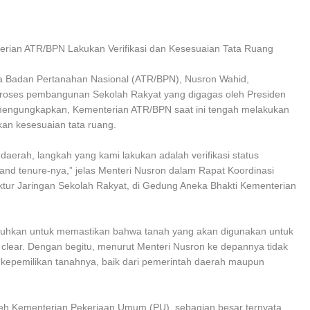
ian ATR/BPN Lakukan Verifikasi dan Kesesuaian Tata Ruang
la Badan Pertanahan Nasional (ATR/BPN), Nusron Wahid,
ses pembangunan Sekolah Rakyat yang digagas oleh Presiden
a mengungkapkan, Kementerian ATR/BPN saat ini tengah melakukan
kan kesesuaian tata ruang.
daerah, langkah yang kami lakukan adalah verifikasi status
land tenure-nya,” jelas Menteri Nusron dalam Rapat Koordinasi
uktur Jaringan Sekolah Rakyat, di Gedung Aneka Bhakti Kementerian
ibutuhkan untuk memastikan bahwa tanah yang akan digunakan untuk
lear. Dengan begitu, menurut Menteri Nusron ke depannya tidak
n kepemilikan tanahnya, baik dari pemerintah daerah maupun
oleh Kementerian Pekerjaan Umum (PU), sebagian besar ternyata