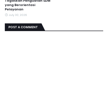
Tegaskan Penguatan SDM
yang Berorientasi
Pelayanan
July 30, 2026
POST A COMMENT