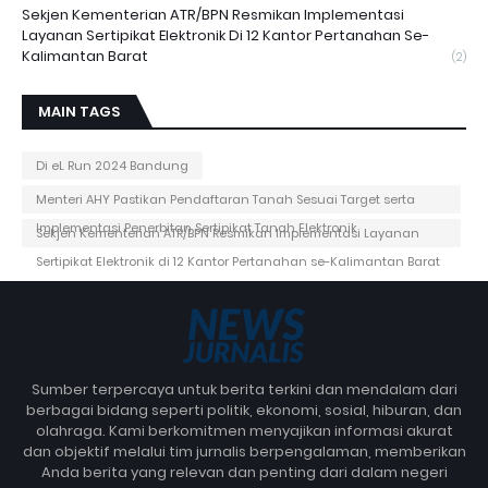
Sekjen Kementerian ATR/BPN Resmikan Implementasi
Layanan Sertipikat Elektronik Di 12 Kantor Pertanahan Se-
Kalimantan Barat
(2)
MAIN TAGS
Di eL Run 2024 Bandung
Menteri AHY Pastikan Pendaftaran Tanah Sesuai Target serta
Implementasi Penerbitan Sertipikat Tanah Elektronik
Sekjen Kementerian ATR/BPN Resmikan Implementasi Layanan
Sertipikat Elektronik di 12 Kantor Pertanahan se-Kalimantan Barat
Sumber terpercaya untuk berita terkini dan mendalam dari
berbagai bidang seperti politik, ekonomi, sosial, hiburan, dan
olahraga. Kami berkomitmen menyajikan informasi akurat
dan objektif melalui tim jurnalis berpengalaman, memberikan
Anda berita yang relevan dan penting dari dalam negeri