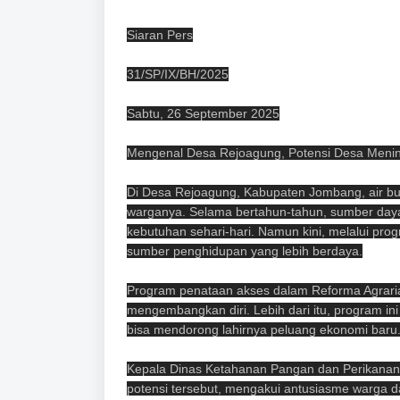
Siaran Pers
31/SP/IX/BH/2025
Sabtu, 26 September 2025
Mengenal Desa Rejoagung, Potensi Desa Menin
Di Desa Rejoagung, Kabupaten Jombang, air buk
warganya. Selama bertahun-tahun, sumber daya 
kebutuhan sehari-hari. Namun kini, melalui pro
sumber penghidupan yang lebih berdaya.
Program penataan akses dalam Reforma Agraria
mengembangkan diri. Lebih dari itu, program i
bisa mendorong lahirnya peluang ekonomi baru
Kepala Dinas Ketahanan Pangan dan Perikanan 
potensi tersebut, mengakui antusiasme warga 