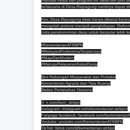
manfaat nyata dari program ini, desa lain pun 
terlaksana di Desa Rejoagung nantinya dapat di
Kini, Desa Rejoagung tidak hanya dikenal kare
mengolah potensi menjadi penghidupan. Reforma
roda perekonomian desa untuk berputar lebih k
#KementerianATRBPN
#MelayaniProfesionalTerpercaya
#MajuDanModern
#MenujuPelayananKelasDunia
Biro Hubungan Masyarakat dan Protokol
Kementerian Agraria dan Tata Ruang/
Badan Pertanahan Nasional
X: x.com/kem_atrbpn
Instagram: instagram.com/kementerian.atrbpn/
Fanpage facebook: facebook.com/kementeria
Youtube: youtube.com/KementerianATRBPN
TikTok: tiktok.com/@kementerian.atrbpn