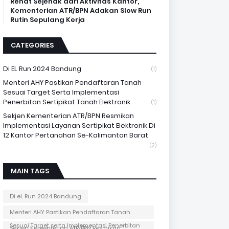
Rehat Sejenak dari Aktivitas Kantor,
Kementerian ATR/BPN Adakan Slow Run
Rutin Sepulang Kerja
CATEGORIES
Di EL Run 2024 Bandung
(1)
Menteri AHY Pastikan Pendaftaran Tanah
Sesuai Target Serta Implementasi
Penerbitan Sertipikat Tanah Elektronik
(1)
Sekjen Kementerian ATR/BPN Resmikan
Implementasi Layanan Sertipikat Elektronik Di
12 Kantor Pertanahan Se-Kalimantan Barat
(2)
MAIN TAGS
Di eL Run 2024 Bandung
Menteri AHY Pastikan Pendaftaran Tanah
Sesuai Target serta Implementasi Penerbitan
Sekjen Kementerian ATR/BPN Resmikan