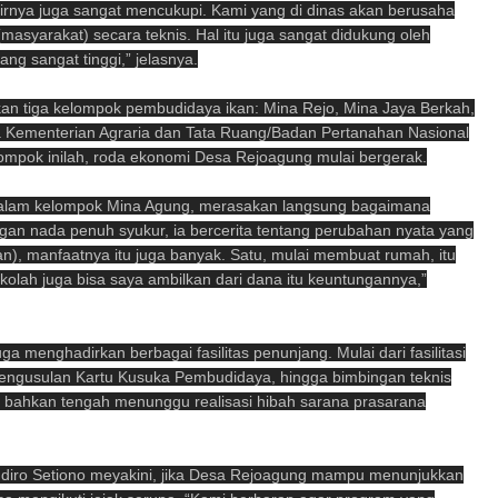
airnya juga sangat mencukupi. Kami yang di dinas akan berusaha
syarakat) secara teknis. Hal itu juga sangat didukung oleh
ng sangat tinggi,” jelasnya.
an tiga kelompok pembudidaya ikan: Mina Rejo, Mina Jaya Berkah,
ma Kementerian Agraria dan Tata Ruang/Badan Pertanahan Nasional
ompok inilah, roda ekonomi Desa Rejoagung mulai bergerak.
dalam kelompok Mina Agung, merasakan langsung bagaimana
n nada penuh syukur, ia bercerita tentang perubahan nyata yang
n), manfaatnya itu juga banyak. Satu, mulai membuat rumah, itu
 sekolah juga bisa saya ambilkan dari dana itu keuntungannya,”
 menghadirkan berbagai fasilitas penunjang. Mulai dari fasilitasi
 pengusulan Kartu Kusuka Pembudidaya, hingga bimbingan teknis
 bahkan tengah menunggu realisasi hibah sarana prasarana
 Sudiro Setiono meyakini, jika Desa Rejoagung mampu menunjukkan