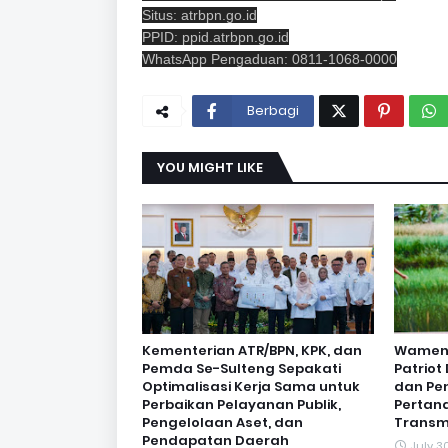
Situs: atrbpn.go.id
PPID: ppid.atrbpn.go.id
WhatsApp Pengaduan: 0811-1068-0000
Berbagi
YOU MIGHT LIKE
Kementerian ATR/BPN, KPK, dan
Wamen O
Pemda Se-Sulteng Sepakati
Patrio
Optimalisasi Kerja Sama untuk
dan Pe
Perbaikan Pelayanan Publik,
Pertan
Pengelolaan Aset, dan
Transm
Pendapatan Daerah
July 3