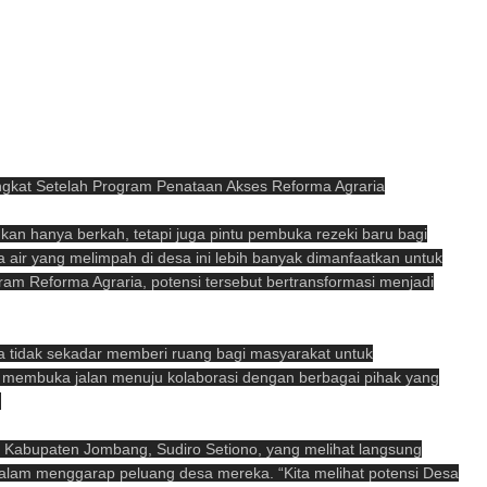
gkat Setelah Program Penataan Akses Reforma Agraria
an hanya berkah, tetapi juga pintu pembuka rezeki baru bagi
air yang melimpah di desa ini lebih banyak dimanfaatkan untuk
gram Reforma Agraria, potensi tersebut bertransformasi menjadi
 tidak sekadar memberi ruang bagi masyarakat untuk
ni membuka jalan menuju kolaborasi dengan berbagai pihak yang
.
Kabupaten Jombang, Sudiro Setiono, yang melihat langsung
dalam menggarap peluang desa mereka. “Kita melihat potensi Desa