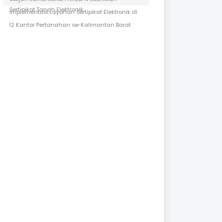
Sertipikat Tanah Elektronik
Implementasi Layanan Sertipikat Elektronik di
12 Kantor Pertanahan se-Kalimantan Barat