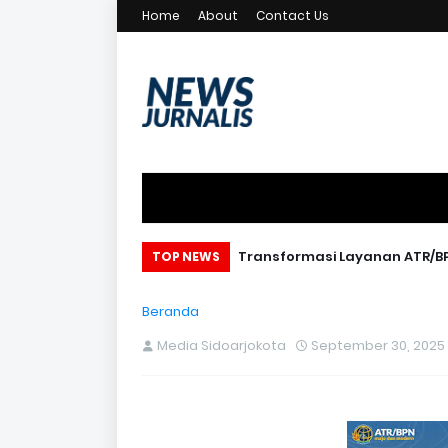
Home
About
Contact Us
Transformasi Layanan ATR/BP
TOP NEWS
Beranda
Media Sidoarjokota
September 30, 2025