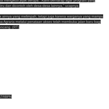
bisa mengikuti jejak serupa. “Kami berharap agar program yang
tiru dan dicontoh oleh desa-desa lainnya,” ucapnya.
na airnya yang melimpah, tetapi juga karena warganya yang mampu
 Agraria melalui penataan akses telah membuka jalan baru bagi
encang. (RT)
nATRBPN