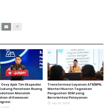
ssy Ajak Tim Ekspedisi
Transformasi Layanan ATR/BPN,
t Dukung Penataan Ruang
Menteri Nusron Tegaskan
ndataan Masalah
Penguatan SDM yang
ahan di Kawasan
Berorientasi Pelayanan
igrasi
July 30, 2026
0, 2026