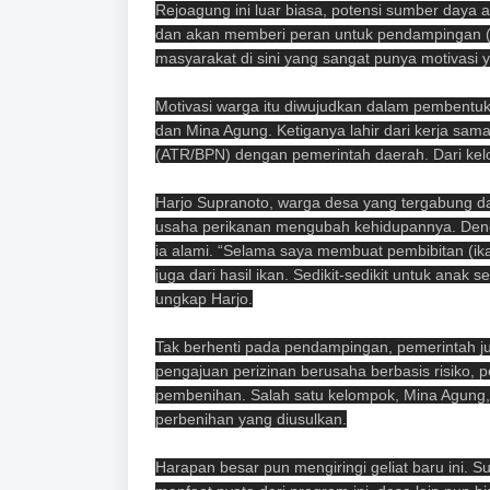
Rejoagung ini luar biasa, potensi sumber daya 
dan akan memberi peran untuk pendampingan (ma
masyarakat di sini yang sangat punya motivasi ya
Motivasi warga itu diwujudkan dalam pembentuk
dan Mina Agung. Ketiganya lahir dari kerja sa
(ATR/BPN) dengan pemerintah daerah. Dari kel
Harjo Supranoto, warga desa yang tergabung 
usaha perikanan mengubah kehidupannya. Denga
ia alami. “Selama saya membuat pembibitan (ika
juga dari hasil ikan. Sedikit-sedikit untuk anak
ungkap Harjo.
Tak berhenti pada pendampingan, pemerintah juga
pengajuan perizinan berusaha berbasis risiko,
pembenihan. Salah satu kelompok, Mina Agung,
perbenihan yang diusulkan.
Harapan besar pun mengiringi geliat baru ini.