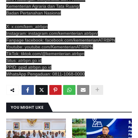
Kementerian Agraria dan Tata Ruang/
Badan Pertanahan Nasional
X: x.com/kem_atrbpn
Instagram: instagram.com/kementerian.atrbpn/
Fanpage facebook: facebook.com/kementerianATRBPN
Youtube: youtube.com/KementerianATRBPN
TikTok: tiktok.com/@kementerian.atrbpn
Situs: atrbpn.go.id
PPID: ppid.atrbpn.go.id
WhatsApp Pengaduan: 0811-1068-0000
YOU MIGHT LIKE