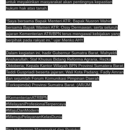
untuk meyakinkan masyarakat akan pentingnya kepastian
hukum hak atas tanah.
“Saya bersama Bapak Menteri ATR, Bapak Nusron Wahid
bersama Bapak Wamen ATR, Ossy Dermawan, serta seluruh
jajaran Kementerian ATR/BPN terus mengawal kebijakan yang
berpihak pada rakyat ini,” ujar Menko AHY.
Dalam kegiatan ini, hadir Gubernur Sumatra Barat, Mahyeldi
Ansharullah; Staf Khusus Bidang Reforma Agraria, Rezka
Oktoberia; Kepala Kantor Wilayah BPN Provinsi Sumatera Barat,
Teddi Guspriadi beserta jajaran; Wali Kota Padang, Fadly Amran
dan sejumlah Forum Komunikasi Pimpinan Daerah
(Forkopimda) Provinsi Sumatra Barat. (AR/JM)
#KementerianATRBPN
#MelayaniProfesionalTerpercaya
#MajuDanModern
#MenujuPelayananKelasDunia
Biro Hubungan Masyarakat dan Protokol