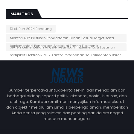
MAIN TAGS
Di eL Run 2024 Bandung
Menteri AHY Pastikan Pendaftaran Tanah Sesuai Target serta
Implementasi Penerbitan Sertipikat Tanah Elektronik
Sekjen Kementerian ATR/BPN Resmikan Implementasi Layanan
Sertipikat Elektronik di 12 Kantor Pertanahan se-Kalimantan Barat
Sumber terpercaya untuk berita terkini dan mendalam dari
berbagai bidang seperti politik, ekonomi, sosial, hiburan, dan
olahraga. Kami berkomitmen menyajikan informasi akurat
dan objektif melalui tim jurnalis berpengalaman, memberikan
Anda berita yang relevan dan penting dari dalam negeri
maupun mancanegara.