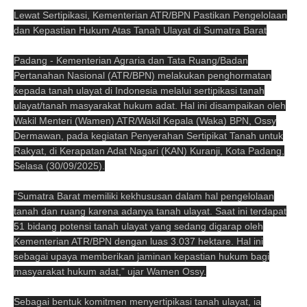
Lewat Sertipikasi, Kementerian ATR/BPN Pastikan Pengelolaan
dan Kepastian Hukum Atas Tanah Ulayat di Sumatra Barat
Padang - Kementerian Agraria dan Tata Ruang/Badan
Pertanahan Nasional (ATR/BPN) melakukan penghormatan
kepada tanah ulayat di Indonesia melalui sertipikasi tanah
ulayat/tanah masyarakat hukum adat. Hal ini disampaikan oleh
Wakil Menteri (Wamen) ATR/Wakil Kepala (Waka) BPN, Ossy
Dermawan, pada kegiatan Penyerahan Sertipikat Tanah untuk
Rakyat, di Kerapatan Adat Nagari (KAN) Kuranji, Kota Padang,
Selasa (30/09/2025).
“Sumatra Barat memiliki kekhususan dalam hal pengelolaan
tanah dan ruang karena adanya tanah ulayat. Saat ini terdapat
51 bidang potensi tanah ulayat yang sedang digarap oleh
Kementerian ATR/BPN dengan luas 3.037 hektare. Hal ini
sebagai upaya memberikan jaminan kepastian hukum bagi
masyarakat hukum adat,” ujar Wamen Ossy.
Sebagai bentuk komitmen menyertipikasi tanah ulayat, ia