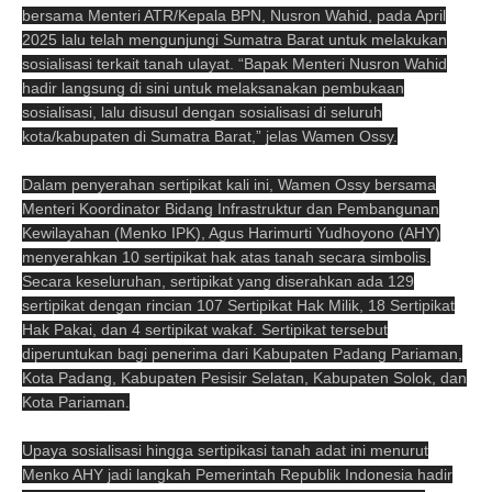
bersama Menteri ATR/Kepala BPN, Nusron Wahid, pada April
2025 lalu telah mengunjungi Sumatra Barat untuk melakukan
sosialisasi terkait tanah ulayat. “Bapak Menteri Nusron Wahid
hadir langsung di sini untuk melaksanakan pembukaan
sosialisasi, lalu disusul dengan sosialisasi di seluruh
kota/kabupaten di Sumatra Barat,” jelas Wamen Ossy.
Dalam penyerahan sertipikat kali ini, Wamen Ossy bersama
Menteri Koordinator Bidang Infrastruktur dan Pembangunan
Kewilayahan (Menko IPK), Agus Harimurti Yudhoyono (AHY)
menyerahkan 10 sertipikat hak atas tanah secara simbolis.
Secara keseluruhan, sertipikat yang diserahkan ada 129
sertipikat dengan rincian 107 Sertipikat Hak Milik, 18 Sertipikat
Hak Pakai, dan 4 sertipikat wakaf. Sertipikat tersebut
diperuntukan bagi penerima dari Kabupaten Padang Pariaman,
Kota Padang, Kabupaten Pesisir Selatan, Kabupaten Solok, dan
Kota Pariaman.
Upaya sosialisasi hingga sertipikasi tanah adat ini menurut
Menko AHY jadi langkah Pemerintah Republik Indonesia hadir