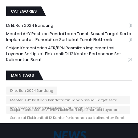
CATEGORIES
Di EL Run 2024 Bandung
(1)
Menteri AHY Pastikan Pendaftaran Tanah Sesuai Target Serta
Implementasi Penerbitan Sertipikat Tanah Elektronik
(1)
Sekjen Kementerian ATR/BPN Resmikan Implementasi
Layanan Sertipikat Elektronik Di 12 Kantor Pertanahan Se-
Kalimantan Barat
(2)
MAIN TAGS
Di eL Run 2024 Bandung
Menteri AHY Pastikan Pendaftaran Tanah Sesuai Target serta
Implementasi Penerbitan Sertipikat Tanah Elektronik
Sekjen Kementerian ATR/BPN Resmikan Implementasi Layanan
Sertipikat Elektronik di 12 Kantor Pertanahan se-Kalimantan Barat