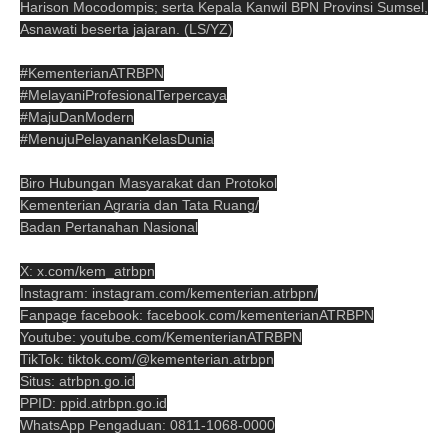
Harison Mocodompis; serta Kepala Kanwil BPN Provinsi Sumsel,
Asnawati beserta jajaran. (LS/YZ)
#KementerianATRBPN
#MelayaniProfesionalTerpercaya
#MajuDanModern
#MenujuPelayananKelasDunia
Biro Hubungan Masyarakat dan Protokol
Kementerian Agraria dan Tata Ruang/
Badan Pertanahan Nasional
X: x.com/kem_atrbpn
Instagram: instagram.com/kementerian.atrbpn/
Fanpage facebook: facebook.com/kementerianATRBPN
Youtube: youtube.com/KementerianATRBPN
TikTok: tiktok.com/@kementerian.atrbpn
Situs: atrbpn.go.id
PPID: ppid.atrbpn.go.id
WhatsApp Pengaduan: 0811-1068-0000