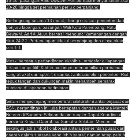
18-20, pasangan Ratu Dewa/M Adri berhasil menyamakan skor
20-20 hingga set permainan perlu diperpanjang.
Berlangsung selama 13 menit, diiringi sorakan penonton dari
penjuru lapangan, pasangan Wali Kota Palembang, Ratu
Dewa/M. Adri Al Afuw, berhasil mengunci kemenangan dengan
skor 24-22. Pertandingan tidak diperpanjang dan dinyatakan
seri 1-1.
Meski berstatus pertandingan ekshibisi, atmosfer di lapangan
terasa kompetitif. Kedua pasangan menampilkan permainan
yang atraktif dan sportif, disambut antusias oleh penonton. Riuh
tepuk tangan dan dukungan makin menambah semarak
suasana di lapangan badminton.
Selain menjadi ajang mempererat silaturahmi antar pejabat dan
ASN, pertandingan ini juga bertepatan dengan agenda Menteri
Nusron di Sumatra Selatan dalam rangka Rapat Koordinasi
bersama Kepala Daerah se-Sumatra Selatan. Momen ini
sekaligus jadi simbol kolaborasi antara pemerintah pusat dan
daerah dalam suasana yang lebih santai, namun tetap penuh