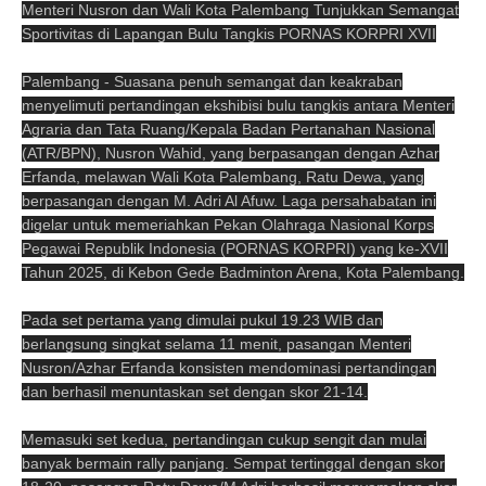
Menteri Nusron dan Wali Kota Palembang Tunjukkan Semangat
Sportivitas di Lapangan Bulu Tangkis PORNAS KORPRI XVII
Palembang - Suasana penuh semangat dan keakraban
menyelimuti pertandingan ekshibisi bulu tangkis antara Menteri
Agraria dan Tata Ruang/Kepala Badan Pertanahan Nasional
(ATR/BPN), Nusron Wahid, yang berpasangan dengan Azhar
Erfanda, melawan Wali Kota Palembang, Ratu Dewa, yang
berpasangan dengan M. Adri Al Afuw. Laga persahabatan ini
digelar untuk memeriahkan Pekan Olahraga Nasional Korps
Pegawai Republik Indonesia (PORNAS KORPRI) yang ke-XVII
Tahun 2025, di Kebon Gede Badminton Arena, Kota Palembang.
Pada set pertama yang dimulai pukul 19.23 WIB dan
berlangsung singkat selama 11 menit, pasangan Menteri
Nusron/Azhar Erfanda konsisten mendominasi pertandingan
dan berhasil menuntaskan set dengan skor 21-14.
Memasuki set kedua, pertandingan cukup sengit dan mulai
banyak bermain rally panjang. Sempat tertinggal dengan skor