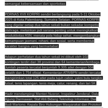
semangat kebersamaan dan sportivitas.
PORNAS XVII KORPRI sendiri berlangsung pada 5-11 Oktober
2025 di Kota Palembang, Sumatra Selatan. PORNAS KORPRI
yang digelar setiap dua tahun sekali bukan sekadar kompetisi
olahraga, melainkan jadi sarana penting untuk meningkatkan
produktivitas ASN, menata pola hidup sehat, mengembangkan
kemampuan jasmani, rohani, dan sosial, serta membentuk
karakter bangsa yang bermartabat.
Adapun perhelatan dua tahun sekali ini diikuti oleh 102
kontingen terdiri dari 38 provinsi dan 64 kementerian/lembaga.
Jumlah peserta tercatat berjumlah 9.305 atlet dengan 504
pelatih dan 1.754 ofisial. Kementerian ATR/BPN sendiri tercatat
mengirimkan total 125 atlet pada tujuh cabor, yakni bulu tangkis,
futsal, tenis lapangan, tenis meja, catur, renang, dan lari 5K.
Hadir mendampingi Menteri Nusron, Inspektur Jenderal, Dalu
Agung Darmawan; Staf Ahli Bidang Teknologi Informasi, Dwi
Budi Martono; Kepala Biro Hubungan Masyarakat dan Protokol,