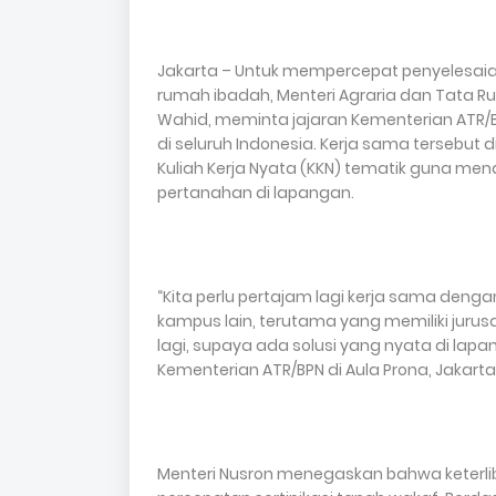
Jakarta – Untuk mempercepat penyelesai
rumah ibadah, Menteri Agraria dan Tata R
Wahid, meminta jajaran Kementerian ATR/
di seluruh Indonesia. Kerja sama tersebu
Kuliah Kerja Nyata (KKN) tematik guna me
pertanahan di lapangan.
“Kita perlu pertajam lagi kerja sama deng
kampus lain, terutama yang memiliki jurusa
lagi, supaya ada solusi yang nyata di lapa
Kementerian ATR/BPN di Aula Prona, Jakarta,
Menteri Nusron menegaskan bahwa keterli