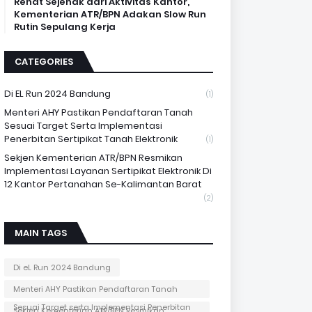
Rehat Sejenak dari Aktivitas Kantor,
Kementerian ATR/BPN Adakan Slow Run
Rutin Sepulang Kerja
CATEGORIES
Di EL Run 2024 Bandung
(1)
Menteri AHY Pastikan Pendaftaran Tanah
Sesuai Target Serta Implementasi
Penerbitan Sertipikat Tanah Elektronik
(1)
Sekjen Kementerian ATR/BPN Resmikan
Implementasi Layanan Sertipikat Elektronik Di
12 Kantor Pertanahan Se-Kalimantan Barat
(2)
MAIN TAGS
Di eL Run 2024 Bandung
Menteri AHY Pastikan Pendaftaran Tanah
Sesuai Target serta Implementasi Penerbitan
Sekjen Kementerian ATR/BPN Resmikan