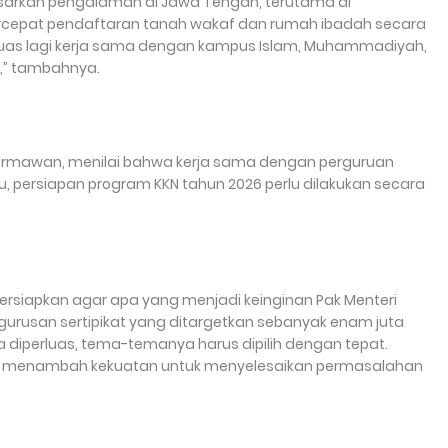
asarkan pengalaman di Jawa Tengah, terutama di
epat pendaftaran tanah wakaf dan rumah ibadah secara
perluas lagi kerja sama dengan kampus Islam, Muhammadiyah,
if,” tambahnya.
 Dermawan, menilai bahwa kerja sama dengan perguruan
a itu, persiapan program KKN tahun 2026 perlu dilakukan secara
.
ersiapkan agar apa yang menjadi keinginan Pak Menteri
urusan sertipikat yang ditargetkan sebanyak enam juta
isa diperluas, tema-temanya harus dipilih dengan tepat.
pat menambah kekuatan untuk menyelesaikan permasalahan