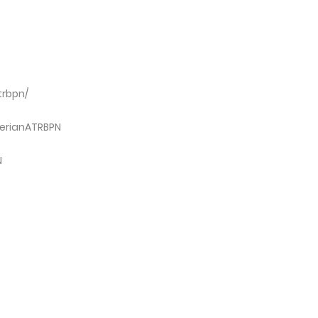
trbpn/
erianATRBPN
PN