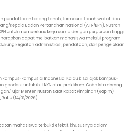
an pendaftaran bidang tanah, termasuk tanah wakaf dan
uang/Kepala Badan Pertanahan Nasional (ATR/BPN), Nusron
BPN untuk memperluas kerja sama dengan perguruan tinggi
t diharapkan dapat melibatkan mahasiswa melalui program
ndukung kegiatan administrasi, pendataan, dan pengelolaan
an kampus-kampus di Indonesia. Kalau bisa, ajak kampus-
n geodesi, untuk ikut KKN atau praktikum. Coba kita dorong
ngan,” ujar Menteri Nusron saat Rapat Pimpinan (Rapim)
 Rabu (14/01/2026).
batan mahasiswa terbukti efektif, khususnya dalam