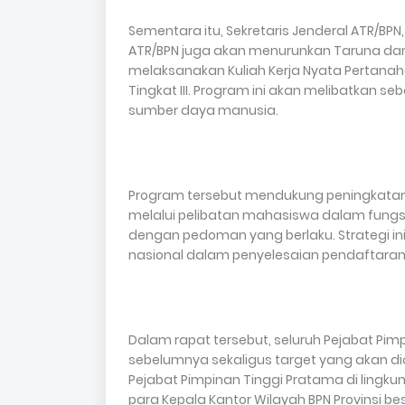
Sementara itu, Sekretaris Jenderal ATR/
ATR/BPN juga akan menurunkan Taruna dan 
melaksanakan Kuliah Kerja Nyata Pertanah
Tingkat III. Program ini akan melibatkan 
sumber daya manusia.
Program tersebut mendukung peningkatan k
melalui pelibatan mahasiswa dalam fungsi a
dengan pedoman yang berlaku. Strategi 
nasional dalam penyelesaian pendaftaran
Dalam rapat tersebut, seluruh Pejabat Pi
sebelumnya sekaligus target yang akan dicap
Pejabat Pimpinan Tinggi Pratama di lingku
para Kepala Kantor Wilayah BPN Provinsi be