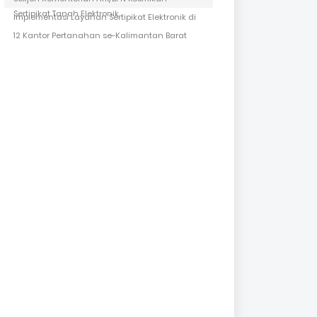
Sertipikat Tanah Elektronik
Implementasi Layanan Sertipikat Elektronik di
12 Kantor Pertanahan se-Kalimantan Barat