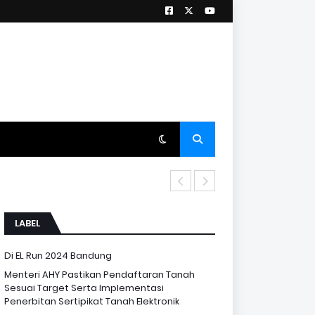
Kementerian ATR
LABEL
Di EL Run 2024 Bandung
Menteri AHY Pastikan Pendaftaran Tanah
Sesuai Target Serta Implementasi
Penerbitan Sertipikat Tanah Elektronik