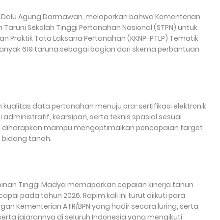
BPN, Dalu Agung Darmawan, melaporkan bahwa Kementerian
Taruni Sekolah Tinggi Pertanahan Nasional (STPN) untuk
an Praktik Tata Laksana Pertanahan (KKNP-PTLP) Tematik
sebanyak 619 taruna sebagai bagian dari skema perbantuan
ualitas data pertanahan menuju pra-sertifikasi elektronik
dministratif, kearsipan, serta teknis spasial sesuai
ini diharapkan mampu mengoptimalkan pencapaian target
 bidang tanah.
mpinan Tinggi Madya memaparkan capaian kinerja tahun
ai pada tahun 2026. Rapim kali ini turut diikuti para
ngan Kementerian ATR/BPN yang hadir secara luring, serta
serta jajarannya di seluruh Indonesia yang mengikuti