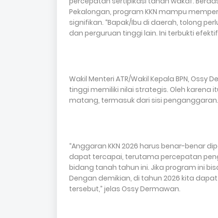
percepatan sertipikasi tanah wakaf. Berd
Pekalongan, program KKN mampu memperc
signifikan. “Bapak/Ibu di daerah, tolong 
dan perguruan tinggi lain. Ini terbukti efekt
Wakil Menteri ATR/Wakil Kepala BPN, Ossy
tinggi memiliki nilai strategis. Oleh karen
matang, termasuk dari sisi penganggaran
“Anggaran KKN 2026 harus benar-benar dip
dapat tercapai, terutama percepatan peng
bidang tanah tahun ini. Jika program ini b
Dengan demikian, di tahun 2026 kita da
tersebut,” jelas Ossy Dermawan.