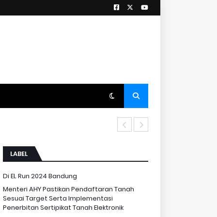
Wamen Ossy Buka Ra
LABEL
Di EL Run 2024 Bandung
Menteri AHY Pastikan Pendaftaran Tanah
Sesuai Target Serta Implementasi
Penerbitan Sertipikat Tanah Elektronik