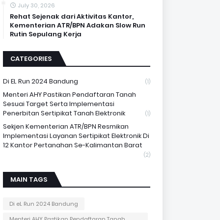
July 30, 2026
Rehat Sejenak dari Aktivitas Kantor,
Kementerian ATR/BPN Adakan Slow Run
Rutin Sepulang Kerja
CATEGORIES
Di EL Run 2024 Bandung
(1)
Menteri AHY Pastikan Pendaftaran Tanah
Sesuai Target Serta Implementasi
Penerbitan Sertipikat Tanah Elektronik
(1)
Sekjen Kementerian ATR/BPN Resmikan
Implementasi Layanan Sertipikat Elektronik Di
12 Kantor Pertanahan Se-Kalimantan Barat
(2)
MAIN TAGS
Di eL Run 2024 Bandung
Menteri AHY Pastikan Pendaftaran Tanah