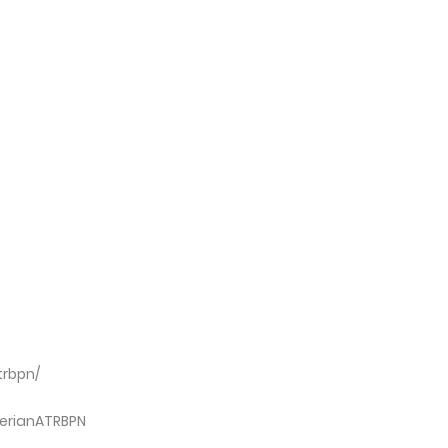
trbpn/
erianATRBPN