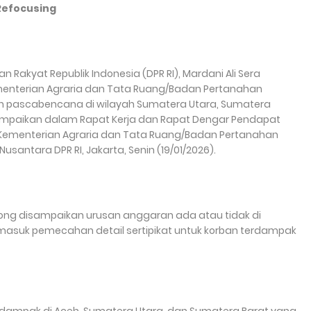
Refocusing
n Rakyat Republik Indonesia (DPR RI), Mardani Ali Sera
nterian Agraria dan Tata Ruang/Badan Pertanahan
n pascabencana di wilayah Sumatera Utara, Sumatera
sampaikan dalam Rapat Kerja dan Rapat Dengar Pendapat
k Kementerian Agraria dan Tata Ruang/Badan Pertanahan
usantara DPR RI, Jakarta, Senin (19/01/2026).
olong disampaikan urusan anggaran ada atau tidak di
masuk pemecahan detail sertipikat untuk korban terdampak