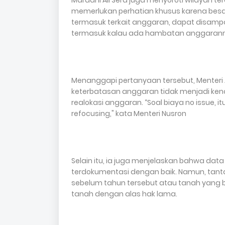
Mardani Ali Sera juga menyoroti wilayah 
memerlukan perhatian khusus karena besa
termasuk terkait anggaran, dapat disampai
termasuk kalau ada hambatan anggarann
Menanggapi pertanyaan tersebut, Menteri
keterbatasan anggaran tidak menjadi kend
realokasi anggaran. “Soal biaya no issue, itu
refocusing," kata Menteri Nusron
Selain itu, ia juga menjelaskan bahwa data
terdokumentasi dengan baik. Namun, tant
sebelum tahun tersebut atau tanah yang 
tanah dengan alas hak lama.