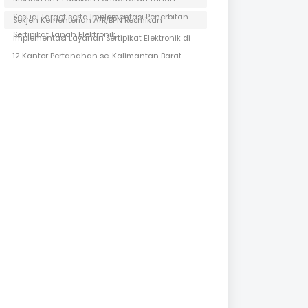
Sesuai Target serta Implementasi Penerbitan
Sekjen Kementerian ATR/BPN Resmikan
Sertipikat Tanah Elektronik
Implementasi Layanan Sertipikat Elektronik di
12 Kantor Pertanahan se-Kalimantan Barat