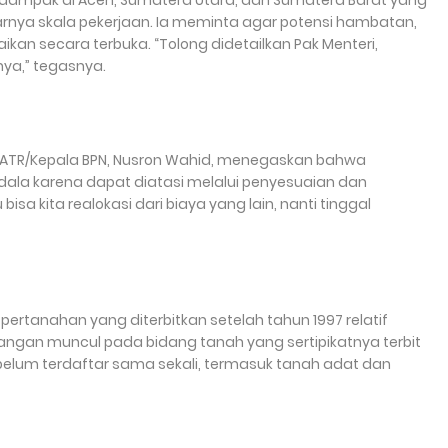
terdampak di Aceh, Sumatera Utara, dan Sumatera Barat yang
rnya skala pekerjaan. Ia meminta agar potensi hambatan,
kan secara terbuka. “Tolong didetailkan Pak Menteri,
ya,” tegasnya.
 ATR/Kepala BPN, Nusron Wahid, menegaskan bahwa
ala karena dapat diatasi melalui penyesuaian dan
 bisa kita realokasi dari biaya yang lain, nanti tinggal
 pertanahan yang diterbitkan setelah tahun 1997 relatif
angan muncul pada bidang tanah yang sertipikatnya terbit
belum terdaftar sama sekali, termasuk tanah adat dan