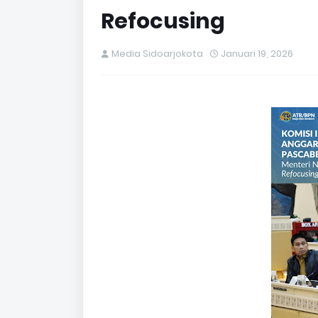
Refocusing
Media Sidoarjokota
Januari 19, 2026