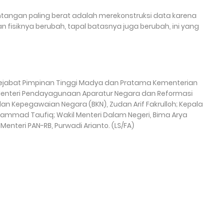
tangan paling berat adalah merekonstruksi data karena
n fisiknya berubah, tapal batasnya juga berubah, ini yang
Pejabat Pimpinan Tinggi Madya dan Pratama Kementerian
leh Menteri Pendayagunaan Aparatur Negara dan Reformasi
Badan Kepegawaian Negara (BKN), Zudan Arif Fakrulloh; Kepala
hammad Taufiq; Wakil Menteri Dalam Negeri, Bima Arya
enteri PAN-RB, Purwadi Arianto. (LS/FA)