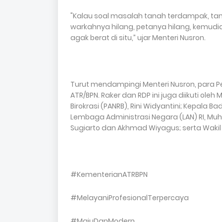
"Kalau soal masalah tanah terdampak, tan
warkahnya hilang, petanya hilang, kemudia
agak berat di situ,” ujar Menteri Nusron.
Turut mendampingi Menteri Nusron, para 
ATR/BPN. Raker dan RDP ini juga diikuti o
Birokrasi (PANRB), Rini Widyantini; Kepala 
Lembaga Administrasi Negara (LAN) RI, Mu
Sugiarto dan Akhmad Wiyagus; serta Wakil M
#KementerianATRBPN
#MelayaniProfesionalTerpercaya
#MajuDanModern