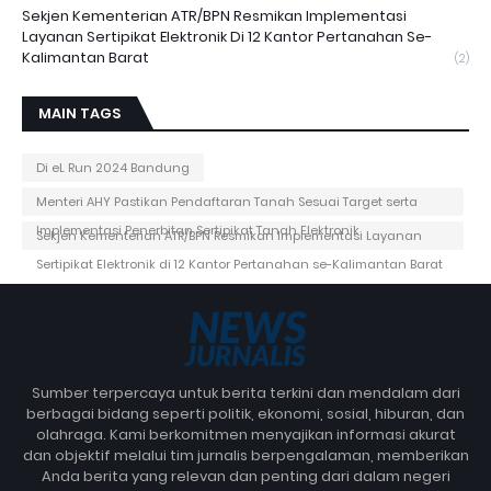
Sekjen Kementerian ATR/BPN Resmikan Implementasi
Layanan Sertipikat Elektronik Di 12 Kantor Pertanahan Se-
Kalimantan Barat
(2)
MAIN TAGS
Di eL Run 2024 Bandung
Menteri AHY Pastikan Pendaftaran Tanah Sesuai Target serta
Implementasi Penerbitan Sertipikat Tanah Elektronik
Sekjen Kementerian ATR/BPN Resmikan Implementasi Layanan
Sertipikat Elektronik di 12 Kantor Pertanahan se-Kalimantan Barat
Sumber terpercaya untuk berita terkini dan mendalam dari
berbagai bidang seperti politik, ekonomi, sosial, hiburan, dan
olahraga. Kami berkomitmen menyajikan informasi akurat
dan objektif melalui tim jurnalis berpengalaman, memberikan
Anda berita yang relevan dan penting dari dalam negeri