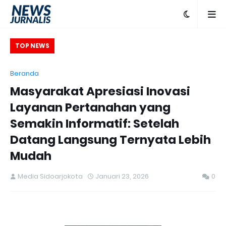
K
TOP NEWS
Beranda
Masyarakat Apresiasi Inovasi
Pe
Layanan Pertanahan yang
Semakin Informatif: Setelah
Datang Langsung Ternyata Lebih
Mudah
Media Sidoarjokota
Januari 23, 2026
0