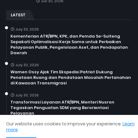
Juli 30, 2026
LATEST
July 30, 2026
Kementerian ATR/BPN, KPK, dan Pemda Se-Sulteng
Sepakati Optimalisasi Kerja Sama untuk Perbaikan
Pelayanan Publik, Pengelolaan Aset, dan Pendapatan
Daerah
July 30, 2026
Wamen Ossy Ajak Tim Ekspedisi Patriot Dukung
Penataan Ruang dan Pendataan Masalah Pertanahan
di Kawasan Transmigrasi
July 30, 2026
Transformasi Layanan ATR/BPN, Menteri Nusron
Tegaskan Penguatan SDM yang Berorientasi
Pelayanan
Our website uses cookies to improve your experience.
Learn
more
Copyright ©
2026
News Jurnalis