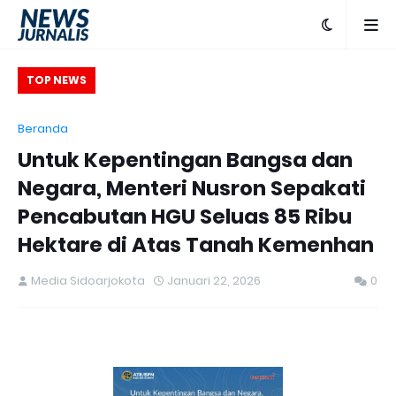
ATR/BPN, Menteri
TOP NEWS
uatan SDM yang
Beranda
entasi Pelayanan
Untuk Kepentingan Bangsa dan
Negara, Menteri Nusron Sepakati
Pencabutan HGU Seluas 85 Ribu
Hektare di Atas Tanah Kemenhan
Media Sidoarjokota
Januari 22, 2026
0