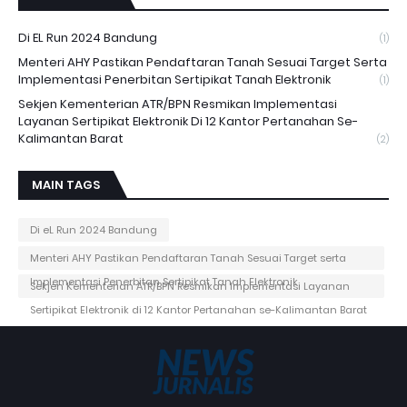
Di EL Run 2024 Bandung
(1)
Menteri AHY Pastikan Pendaftaran Tanah Sesuai Target Serta
Implementasi Penerbitan Sertipikat Tanah Elektronik
(1)
Sekjen Kementerian ATR/BPN Resmikan Implementasi
Layanan Sertipikat Elektronik Di 12 Kantor Pertanahan Se-
Kalimantan Barat
(2)
MAIN TAGS
Di eL Run 2024 Bandung
Menteri AHY Pastikan Pendaftaran Tanah Sesuai Target serta
Implementasi Penerbitan Sertipikat Tanah Elektronik
Sekjen Kementerian ATR/BPN Resmikan Implementasi Layanan
Sertipikat Elektronik di 12 Kantor Pertanahan se-Kalimantan Barat