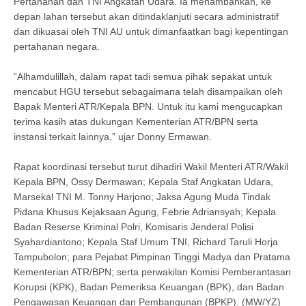
Pertahanan dan TNI Angkatan Udara. Ia menambahkan, ke
depan lahan tersebut akan ditindaklanjuti secara administratif
dan dikuasai oleh TNI AU untuk dimanfaatkan bagi kepentingan
pertahanan negara.
“Alhamdulillah, dalam rapat tadi semua pihak sepakat untuk
mencabut HGU tersebut sebagaimana telah disampaikan oleh
Bapak Menteri ATR/Kepala BPN. Untuk itu kami mengucapkan
terima kasih atas dukungan Kementerian ATR/BPN serta
instansi terkait lainnya,” ujar Donny Ermawan.
Rapat koordinasi tersebut turut dihadiri Wakil Menteri ATR/Wakil
Kepala BPN, Ossy Dermawan; Kepala Staf Angkatan Udara,
Marsekal TNI M. Tonny Harjono; Jaksa Agung Muda Tindak
Pidana Khusus Kejaksaan Agung, Febrie Adriansyah; Kepala
Badan Reserse Kriminal Polri, Komisaris Jenderal Polisi
Syahardiantono; Kepala Staf Umum TNI, Richard Taruli Horja
Tampubolon; para Pejabat Pimpinan Tinggi Madya dan Pratama
Kementerian ATR/BPN; serta perwakilan Komisi Pemberantasan
Korupsi (KPK), Badan Pemeriksa Keuangan (BPK), dan Badan
Pengawasan Keuangan dan Pembangunan (BPKP). (MW/YZ)