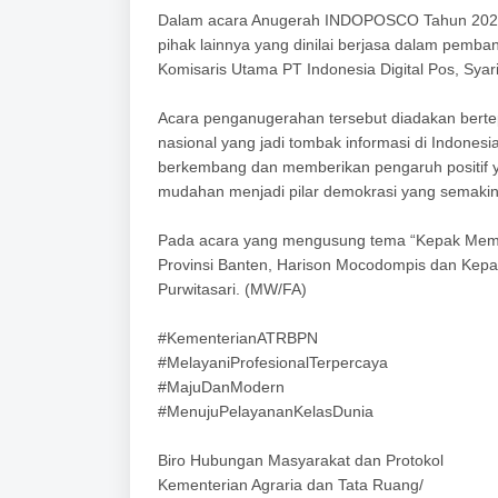
Dalam acara Anugerah INDOPOSCO Tahun 202
pihak lainnya yang dinilai berjasa dalam pemb
Komisaris Utama PT Indonesia Digital Pos, Sy
Acara penganugerahan tersebut diadakan ber
nasional yang jadi tombak informasi di Indone
berkembang dan memberikan pengaruh positif 
mudahan menjadi pilar demokrasi yang semakin
Pada acara yang mengusung tema “Kepak Memb
Provinsi Banten, Harison Mocodompis dan Kepala
Purwitasari. (MW/FA)
#KementerianATRBPN
#MelayaniProfesionalTerpercaya
#MajuDanModern
#MenujuPelayananKelasDunia
Biro Hubungan Masyarakat dan Protokol
Kementerian Agraria dan Tata Ruang/