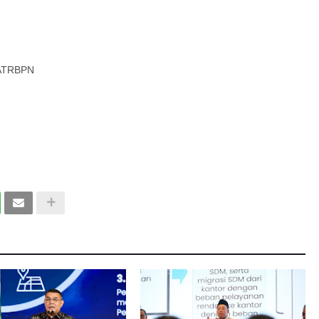
nATRBPN