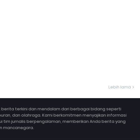
Lebih lama
berita terkini dan mendalam dari berbagai bidang seperti
 hiburan, dan olahraga. Kami berkomitmen menyajikan informasi
lui tim jurnalis berpengalaman, memberikan Anda berita yang
un mancanegara.