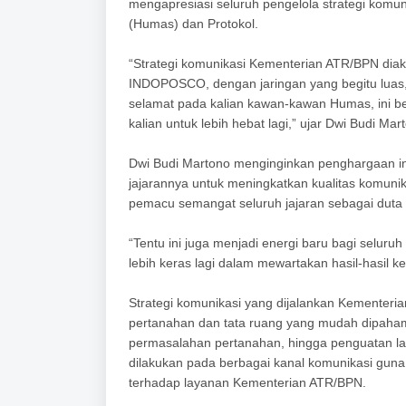
mengapresiasi seluruh pengelola strategi komu
(Humas) dan Protokol.
“Strategi komunikasi Kementerian ATR/BPN diakui
INDOPOSCO, dengan jaringan yang begitu luas, 
selamat pada kalian kawan-kawan Humas, ini b
kalian untuk lebih hebat lagi,” ujar Dwi Budi Mar
Dwi Budi Martono menginginkan penghargaan in
jajarannya untuk meningkatkan kualitas komunik
pemacu semangat seluruh jajaran sebagai dut
“Tentu ini juga menjadi energi baru bagi seluru
lebih keras lagi dalam mewartakan hasil-hasil k
Strategi komunikasi yang dijalankan Kementeri
pertanahan dan tata ruang yang mudah dipahami
permasalahan pertanahan, hingga penguatan lay
dilakukan pada berbagai kanal komunikasi guna
terhadap layanan Kementerian ATR/BPN.