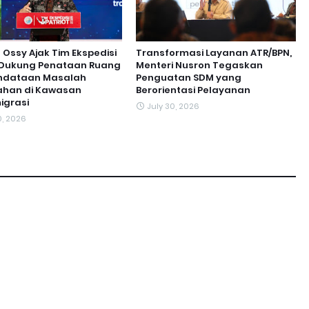
ssy Ajak Tim Ekspedisi
Transformasi Layanan ATR/BPN,
t Dukung Penataan Ruang
Menteri Nusron Tegaskan
ndataan Masalah
Penguatan SDM yang
ahan di Kawasan
Berorientasi Pelayanan
igrasi
July 30, 2026
0, 2026