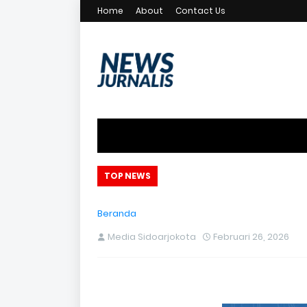
Home
About
Contact Us
an
TOP NEWS
Beranda
Media Sidoarjokota
Februari 26, 2026