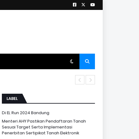
Menteri AHY D
LABEL
Di EL Run 2024 Bandung
Menteri AHY Pastikan Pendaftaran Tanah
Sesuai Target Serta Implementasi
Penerbitan Sertipikat Tanah Elektronik