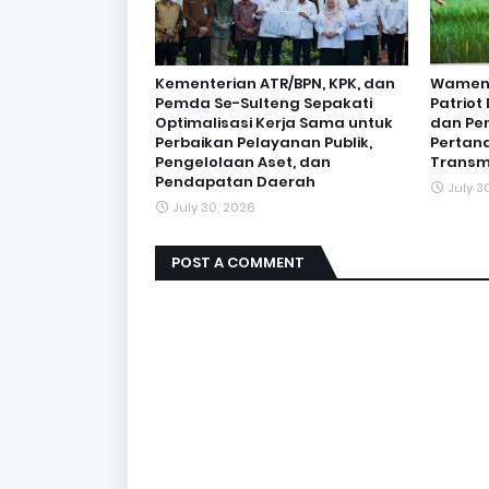
Kementerian ATR/BPN, KPK, dan
Wamen O
Pemda Se-Sulteng Sepakati
Patrio
Optimalisasi Kerja Sama untuk
dan Pe
Perbaikan Pelayanan Publik,
Pertan
Pengelolaan Aset, dan
Transm
Pendapatan Daerah
July 3
July 30, 2026
POST A COMMENT