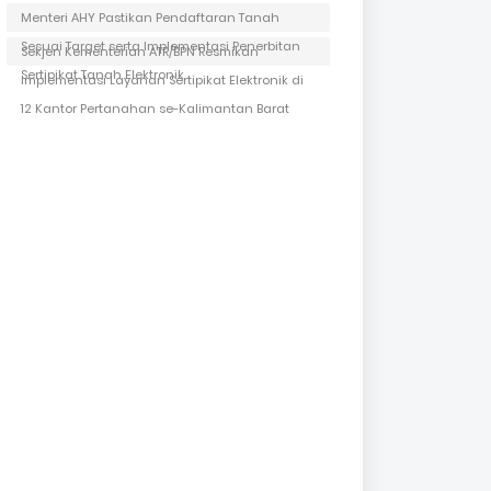
Menteri AHY Pastikan Pendaftaran Tanah
Sesuai Target serta Implementasi Penerbitan
Sekjen Kementerian ATR/BPN Resmikan
Sertipikat Tanah Elektronik
Implementasi Layanan Sertipikat Elektronik di
12 Kantor Pertanahan se-Kalimantan Barat