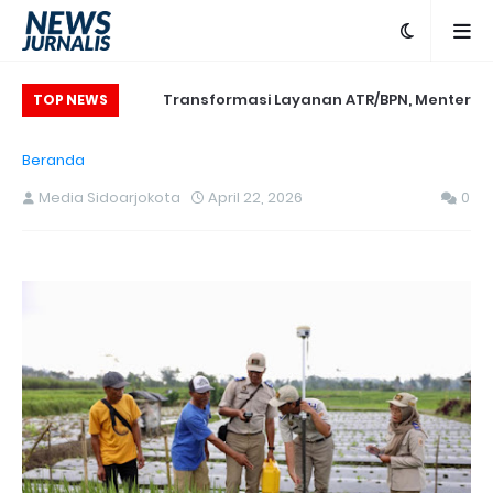
Aktivitas Kantor,
Transformasi Layanan ATR/BPN, Menteri
TOP NEWS
Adakan Slow Run
Nusron Tegaskan Penguatan SDM yang
Beranda
n Sepulang Kerja
Berorientasi Pelayanan
Media Sidoarjokota
April 22, 2026
0