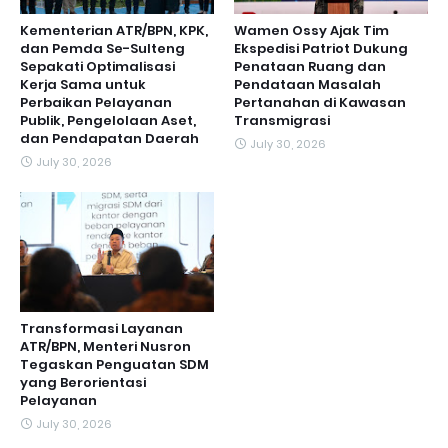
Kementerian ATR/BPN, KPK,
Wamen Ossy Ajak Tim
dan Pemda Se-Sulteng
Ekspedisi Patriot Dukung
Sepakati Optimalisasi
Penataan Ruang dan
Kerja Sama untuk
Pendataan Masalah
Perbaikan Pelayanan
Pertanahan di Kawasan
Publik, Pengelolaan Aset,
Transmigrasi
dan Pendapatan Daerah
July 30, 2026
July 30, 2026
Transformasi Layanan
ATR/BPN, Menteri Nusron
Tegaskan Penguatan SDM
yang Berorientasi
Pelayanan
July 30, 2026