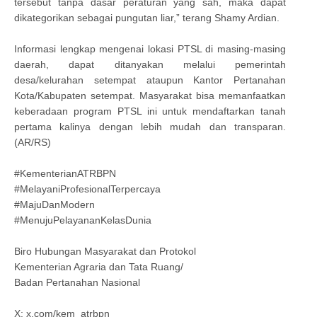
tersebut tanpa dasar peraturan yang sah, maka dapat
dikategorikan sebagai pungutan liar,” terang Shamy Ardian.
Informasi lengkap mengenai lokasi PTSL di masing-masing
daerah, dapat ditanyakan melalui pemerintah
desa/kelurahan setempat ataupun Kantor Pertanahan
Kota/Kabupaten setempat. Masyarakat bisa memanfaatkan
keberadaan program PTSL ini untuk mendaftarkan tanah
pertama kalinya dengan lebih mudah dan transparan.
(AR/RS)
#KementerianATRBPN
#MelayaniProfesionalTerpercaya
#MajuDanModern
#MenujuPelayananKelasDunia
Biro Hubungan Masyarakat dan Protokol
Kementerian Agraria dan Tata Ruang/
Badan Pertanahan Nasional
X: x.com/kem_atrbpn