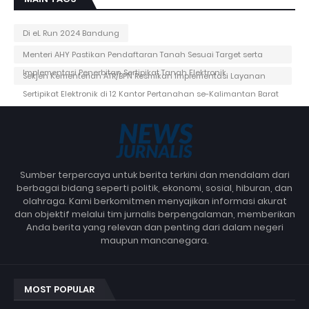
Di eL Run 2024 Bandung
Menteri AHY Pastikan Pendaftaran Tanah Sesuai Target serta
Implementasi Penerbitan Sertipikat Tanah Elektronik
Sekjen Kementerian ATR/BPN Resmikan Implementasi Layanan
Sertipikat Elektronik di 12 Kantor Pertanahan se-Kalimantan Barat
Sumber terpercaya untuk berita terkini dan mendalam dari
berbagai bidang seperti politik, ekonomi, sosial, hiburan, dan
olahraga. Kami berkomitmen menyajikan informasi akurat
dan objektif melalui tim jurnalis berpengalaman, memberikan
Anda berita yang relevan dan penting dari dalam negeri
maupun mancanegara.
MOST POPULAR