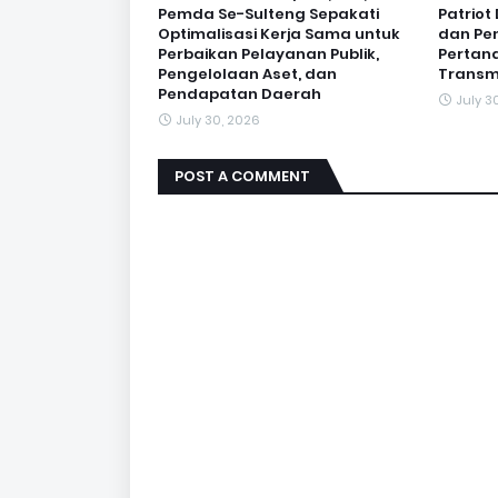
Pemda Se-Sulteng Sepakati
Patrio
Optimalisasi Kerja Sama untuk
dan Pe
Perbaikan Pelayanan Publik,
Pertan
Pengelolaan Aset, dan
Transm
Pendapatan Daerah
July 3
July 30, 2026
POST A COMMENT