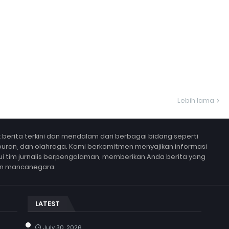
Lebih lama
berita terkini dan mendalam dari berbagai bidang seperti
 hiburan, dan olahraga. Kami berkomitmen menyajikan informasi
lui tim jurnalis berpengalaman, memberikan Anda berita yang
un mancanegara.
LATEST
July 30, 2026