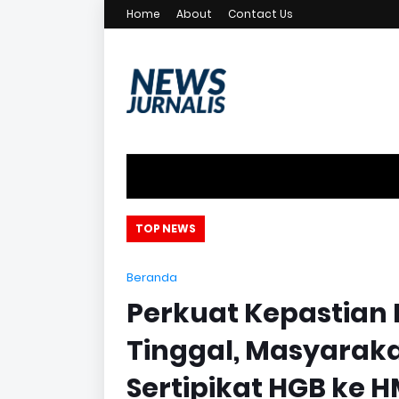
Home
About
Contact Us
an
TOP NEWS
Beranda
Perkuat Kepastia
Tinggal, Masyaraka
Sertipikat HGB ke 