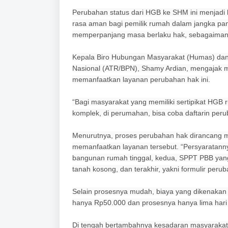
Perubahan status dari HGB ke SHM ini menjadi 
rasa aman bagi pemilik rumah dalam jangka panj
memperpanjang masa berlaku hak, sebagaiman
Kepala Biro Hubungan Masyarakat (Humas) dan
Nasional (ATR/BPN), Shamy Ardian, mengajak m
memanfaatkan layanan perubahan hak ini.
“Bagi masyarakat yang memiliki sertipikat HGB 
komplek, di perumahan, bisa coba daftarin per
Menurutnya, proses perubahan hak dirancang 
memanfaatkan layanan tersebut. “Persyaratann
bangunan rumah tinggal, kedua, SPPT PBB yan
tanah kosong, dan terakhir, yakni formulir peru
Selain prosesnya mudah, biaya yang dikenakan j
hanya Rp50.000 dan prosesnya hanya lima hari 
Di tengah bertambahnya kesadaran masyarakat t