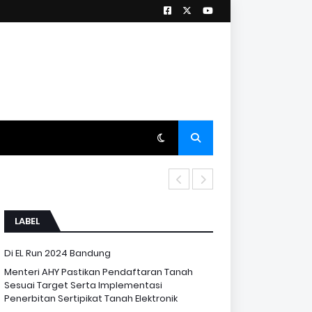
Menteri AHY D
LABEL
Di EL Run 2024 Bandung
Menteri AHY Pastikan Pendaftaran Tanah
Sesuai Target Serta Implementasi
Penerbitan Sertipikat Tanah Elektronik