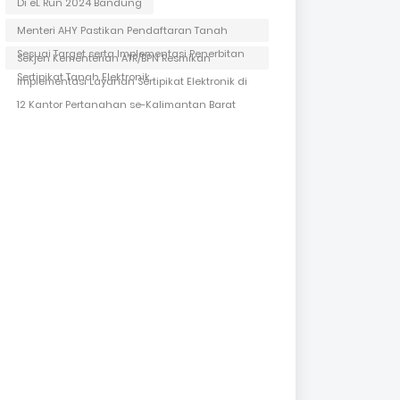
Di eL Run 2024 Bandung
Menteri AHY Pastikan Pendaftaran Tanah
Sesuai Target serta Implementasi Penerbitan
Sekjen Kementerian ATR/BPN Resmikan
Sertipikat Tanah Elektronik
Implementasi Layanan Sertipikat Elektronik di
12 Kantor Pertanahan se-Kalimantan Barat