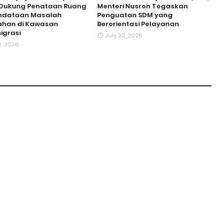
t Dukung Penataan Ruang
Menteri Nusron Tegaskan
ndataan Masalah
Penguatan SDM yang
ahan di Kawasan
Berorientasi Pelayanan
igrasi
July 30, 2026
0, 2026