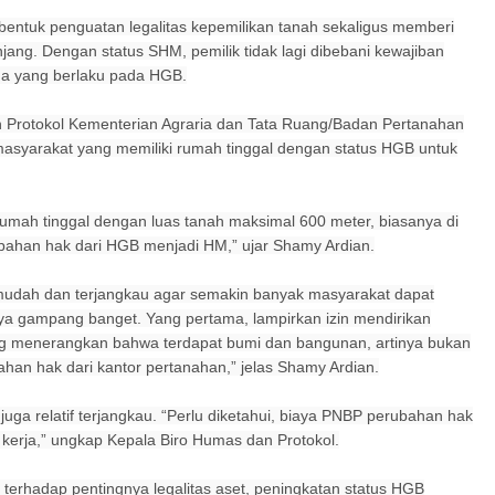
bentuk penguatan legalitas kepemilikan tanah sekaligus memberi
ang. Dengan status SHM, pemilik tidak lagi dibebani kewajiban
a yang berlaku pada HGB.
 Protokol Kementerian Agraria dan Tata Ruang/Badan Pertanahan
asyarakat yang memiliki rumah tinggal dengan status HGB untuk
rumah tinggal dengan luas tanah maksimal 600 meter, biasanya di
ubahan hak dari HGB menjadi HM,” ujar Shamy Ardian.
mudah dan terjangkau agar semakin banyak masyarakat dapat
ya gampang banget. Yang pertama, lampirkan izin mendirikan
g menerangkan bahwa terdapat bumi dan bangunan, artinya bukan
bahan hak dari kantor pertanahan,” jelas Shamy Ardian.
uga relatif terjangkau. “Perlu diketahui, biaya PNBP perubahan hak
kerja,” ungkap Kepala Biro Humas dan Protokol.
erhadap pentingnya legalitas aset, peningkatan status HGB