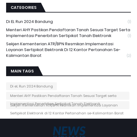
CATEGORIES
Di EL Run 2024 Bandung
(1)
Menteri AHY Pastikan Pendaftaran Tanah Sesuai Target Serta
Implementasi Penerbitan Sertipikat Tanah Elektronik
(1)
Sekjen Kementerian ATR/BPN Resmikan Implementasi
Layanan Sertipikat Elektronik Di 12 Kantor Pertanahan Se-
Kalimantan Barat
(2)
MAIN TAGS
Di eL Run 2024 Bandung
Menteri AHY Pastikan Pendaftaran Tanah Sesuai Target serta
Implementasi Penerbitan Sertipikat Tanah Elektronik
Sekjen Kementerian ATR/BPN Resmikan Implementasi Layanan
Sertipikat Elektronik di 12 Kantor Pertanahan se-Kalimantan Barat