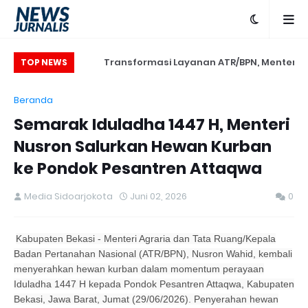
n Prima, Kantor
Transformasi Layanan ATR/BPN, Menteri
TOP NEWS
 Sidoarjo Gelar
Nusron Tegaskan Penguatan SDM yang
Beranda
ellent dan Public
Berorientasi Pelayanan
Semarak Iduladha 1447 H, Menteri
ing Bersama BRI
Nusron Salurkan Hewan Kurban
ke Pondok Pesantren Attaqwa
Media Sidoarjokota
Juni 02, 2026
0
​Kabupaten Bekasi - Menteri Agraria dan Tata Ruang/Kepala
Badan Pertanahan Nasional (ATR/BPN), Nusron Wahid, kembali
menyerahkan hewan kurban dalam momentum perayaan
Iduladha 1447 H kepada Pondok Pesantren Attaqwa, Kabupaten
Bekasi, Jawa Barat, Jumat (29/06/2026). Penyerahan hewan