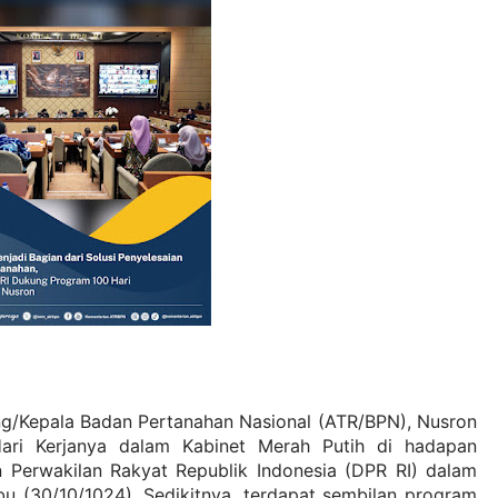
ang/Kepala Badan Pertanahan Nasional (ATR/BPN), Nusron
ri Kerjanya dalam Kabinet Merah Putih di hadapan
 Perwakilan Rakyat Republik Indonesia (DPR RI) dalam
bu (30/10/1024). Sedikitnya, terdapat sembilan program