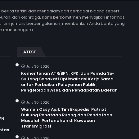
berita terkini dan mendalam dari berbagai bidang seperti
 hiburan, dan olahraga. Kami berkomitmen menyajikan informasi
lui tim jurnalis berpengalaman, memberikan Anda berita yang
un mancanegara.
LATEST
July 30, 2026
Kementerian ATR/BPN, KPK, dan Pemda Se-
Sulteng Sepakati Optimalisasi Kerja Sama
untuk Perbaikan Pelayanan Publik,
Pengelolaan Aset, dan Pendapatan Daerah
July 30, 2026
Wamen Ossy Ajak Tim Ekspedisi Patriot
Dukung Penataan Ruang dan Pendataan
PN,
Masalah Pertanahan di Kawasan
Transmigrasi
ntasi
July 30, 2026