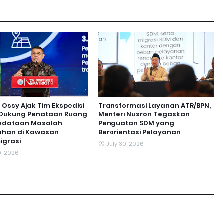
ssy Ajak Tim Ekspedisi
Transformasi Layanan ATR/BPN,
t Dukung Penataan Ruang
Menteri Nusron Tegaskan
ndataan Masalah
Penguatan SDM yang
ahan di Kawasan
Berorientasi Pelayanan
igrasi
July 30, 2026
0, 2026