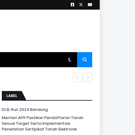
Kementerian ATR
LABEL
Di EL Run 2024 Bandung
Menteri AHY Pastikan Pendaftaran Tanah
Sesuai Target Serta Implementasi
Penerbitan Sertipikat Tanah Elektronik