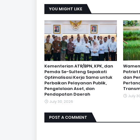
YOU MIGHT LIKE
Kementerian ATR/BPN, KPK, dan
Wamen O
Pemda Se-Sulteng Sepakati
Patrio
Optimalisasi Kerja Sama untuk
dan Pe
Perbaikan Pelayanan Publik,
Pertan
Pengelolaan Aset, dan
Transm
Pendapatan Daerah
July 3
July 30, 2026
POST A COMMENT