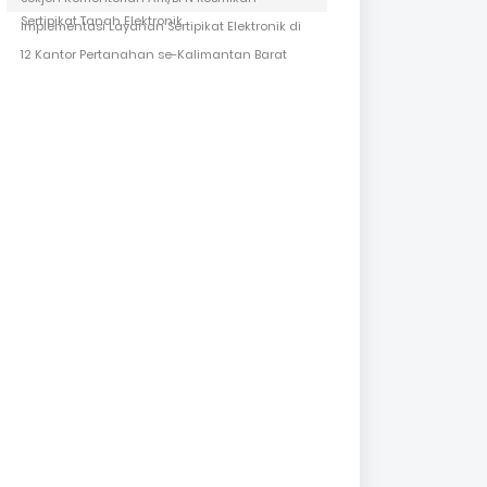
Sertipikat Tanah Elektronik
Implementasi Layanan Sertipikat Elektronik di
12 Kantor Pertanahan se-Kalimantan Barat