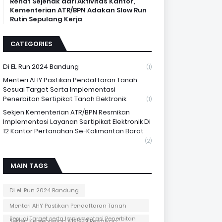
Rehat Sejenak dari Aktivitas Kantor,
Kementerian ATR/BPN Adakan Slow Run
Rutin Sepulang Kerja
CATEGORIES
Di EL Run 2024 Bandung
(1)
Menteri AHY Pastikan Pendaftaran Tanah
Sesuai Target Serta Implementasi
Penerbitan Sertipikat Tanah Elektronik
(1)
Sekjen Kementerian ATR/BPN Resmikan
Implementasi Layanan Sertipikat Elektronik Di
12 Kantor Pertanahan Se-Kalimantan Barat
(2)
MAIN TAGS
Di eL Run 2024 Bandung
Menteri AHY Pastikan Pendaftaran Tanah
Sesuai Target serta Implementasi Penerbitan
Sekjen Kementerian ATR/BPN Resmikan