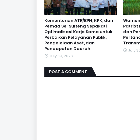
Kementerian ATR/BPN, KPK, dan
Wamen O
Pemda Se-Sulteng Sepakati
Patrio
Optimalisasi Kerja Sama untuk
dan Pe
Perbaikan Pelayanan Publik,
Pertan
Pengelolaan Aset, dan
Transm
Pendapatan Daerah
July 3
July 30, 2026
POST A COMMENT