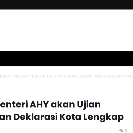
PN, Menteri Nusron Tegaskan Penguatan SDM yang Berorientas
Menteri AHY akan Ujian
an Deklarasi Kota Lengkap
0