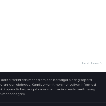
Lebih lama
berita terkini dan mendalam dari berbagai bidang seperti
 hiburan, dan olahraga. Kami berkomitmen menyajikan informasi
lui tim jurnalis berpengalaman, memberikan Anda berita yang
un mancanegara.