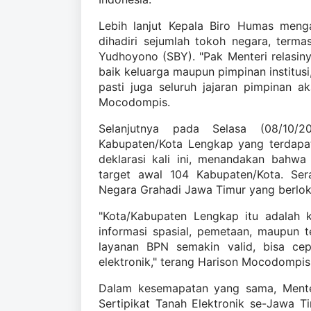
Lebih lanjut Kepala Biro Humas meng
dihadiri sejumlah tokoh negara, terma
Yudhoyono (SBY). "Pak Menteri relasinya
baik keluarga maupun pimpinan institus
pasti juga seluruh jajaran pimpinan a
Mocodompis.
Selanjutnya pada Selasa (08/10/
Kabupaten/Kota Lengkap yang terdapat
deklarasi kali ini, menandakan bahwa
target awal 104 Kabupaten/Kota. Ser
Negara Grahadi Jawa Timur yang berloka
"Kota/Kabupaten Lengkap itu adalah 
informasi spasial, pemetaan, maupun t
layanan BPN semakin valid, bisa ce
elektronik," terang Harison Mocodompis
Dalam kesemapatan yang sama, Mente
Sertipikat Tanah Elektronik se-Jawa T