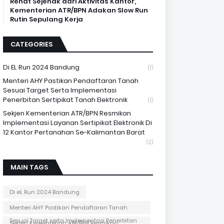
Rehat Sejenak dari Aktivitas Kantor,
Kementerian ATR/BPN Adakan Slow Run
Rutin Sepulang Kerja
CATEGORIES
Di EL Run 2024 Bandung
(1)
Menteri AHY Pastikan Pendaftaran Tanah
Sesuai Target Serta Implementasi
Penerbitan Sertipikat Tanah Elektronik
(1)
Sekjen Kementerian ATR/BPN Resmikan
Implementasi Layanan Sertipikat Elektronik Di
12 Kantor Pertanahan Se-Kalimantan Barat
(2)
MAIN TAGS
Di eL Run 2024 Bandung
Menteri AHY Pastikan Pendaftaran Tanah
Sesuai Target serta Implementasi Penerbitan
Sekjen Kementerian ATR/BPN Resmikan