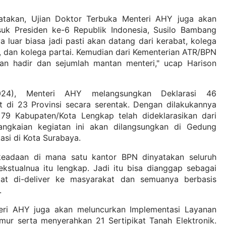
atakan, Ujian Doktor Terbuka Menteri AHY juga akan
suk Presiden ke-6 Republik Indonesia, Susilo Bambang
 luar biasa jadi pasti akan datang dari kerabat, kolega
i, dan kolega partai. Kemudian dari Kementerian ATR/BPN
kan hadir dan sejumlah mantan menteri," ucap Harison
2024), Menteri AHY melangsungkan Deklarasi 46
 di 23 Provinsi secara serentak. Dengan dilakukannya
 79 Kabupaten/Kota Lengkap telah dideklarasikan dari
angkaian kegiatan ini akan dilangsungkan di Gedung
si di Kota Surabaya.
keadaan di mana satu kantor BPN dinyatakan seluruh
ekstualnua itu lengkap. Jadi itu bisa dianggap sebagai
pat di-deliver ke masyarakat dan semuanya berbasis
.
ri AHY juga akan meluncurkan Implementasi Layanan
imur serta menyerahkan 21 Sertipikat Tanah Elektronik.