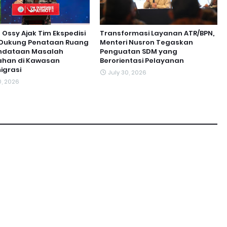
ssy Ajak Tim Ekspedisi
Transformasi Layanan ATR/BPN,
t Dukung Penataan Ruang
Menteri Nusron Tegaskan
ndataan Masalah
Penguatan SDM yang
ahan di Kawasan
Berorientasi Pelayanan
igrasi
July 30, 2026
0, 2026