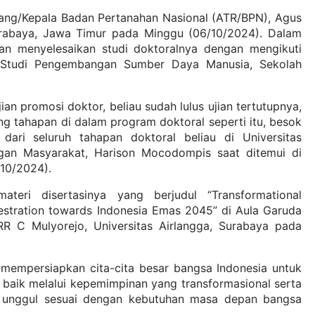
uang/Kepala Badan Pertanahan Nasional (ATR/BPN), Agus
urabaya, Jawa Timur pada Minggu (06/10/2024). Dalam
kan menyelesaikan studi doktoralnya dengan mengikuti
 Studi Pengembangan Sumber Daya Manusia, Sekolah
n promosi doktor, beliau sudah lulus ujian tertutupnya,
g tahapan di dalam program doktoral seperti itu, besok
 dari seluruh tahapan doktoral beliau di Universitas
ngan Masyarakat, Harison Mocodompis saat ditemui di
10/2024).
eri disertasinya yang berjudul “Transformational
stration towards Indonesia Emas 2045” di Aula Garuda
 C Mulyorejo, Universitas Airlangga, Surabaya pada
 mempersiapkan cita-cita besar bangsa Indonesia untuk
aik melalui kepemimpinan yang transformasional serta
g unggul sesuai dengan kebutuhan masa depan bangsa