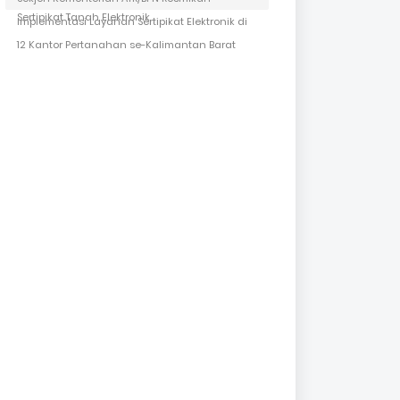
Sertipikat Tanah Elektronik
Implementasi Layanan Sertipikat Elektronik di
12 Kantor Pertanahan se-Kalimantan Barat