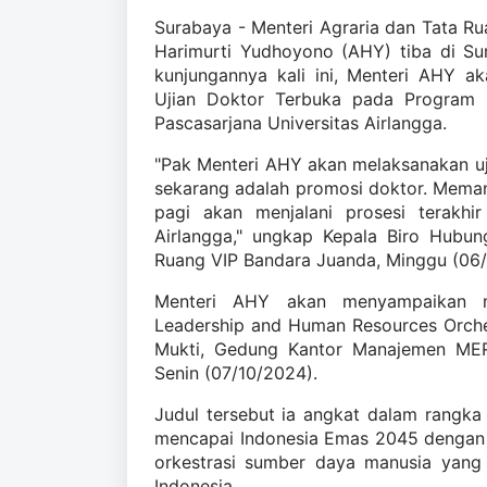
Surabaya - Menteri Agraria dan Tata R
Harimurti Yudhoyono (AHY) tiba di S
kunjungannya kali ini, Menteri AHY a
Ujian Doktor Terbuka pada Program
Pascasarjana Universitas Airlangga.
"Pak Menteri AHY akan melaksanakan ujia
sekarang adalah promosi doktor. Meman
pagi akan menjalani prosesi terakhir
Airlangga," ungkap Kepala Biro Hubu
Ruang VIP Bandara Juanda, Minggu (06/
Menteri AHY akan menyampaikan mat
Leadership and Human Resources Orche
Mukti, Gedung Kantor Manajemen MERR
Senin (07/10/2024).
Judul tersebut ia angkat dalam rangka
mencapai Indonesia Emas 2045 dengan b
orkestrasi sumber daya manusia yan
Indonesia.