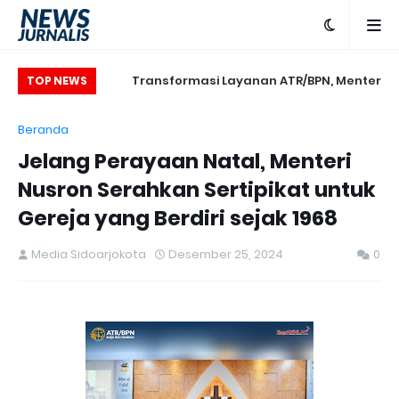
Transformasi Layanan ATR/BPN, Menteri
TOP NEWS
Nusron Tegaskan Penguatan SDM yang
Beranda
Berorientasi Pelayanan
Jelang Perayaan Natal, Menteri
Nusron Serahkan Sertipikat untuk
Gereja yang Berdiri sejak 1968
Media Sidoarjokota
Desember 25, 2024
0