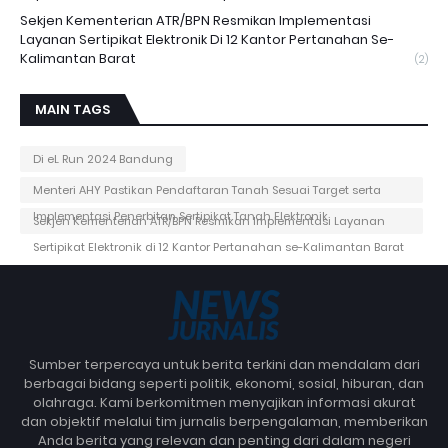
Sekjen Kementerian ATR/BPN Resmikan Implementasi
Layanan Sertipikat Elektronik Di 12 Kantor Pertanahan Se-
Kalimantan Barat
(2)
MAIN TAGS
Di eL Run 2024 Bandung
Menteri AHY Pastikan Pendaftaran Tanah Sesuai Target serta
Implementasi Penerbitan Sertipikat Tanah Elektronik
Sekjen Kementerian ATR/BPN Resmikan Implementasi Layanan
Sertipikat Elektronik di 12 Kantor Pertanahan se-Kalimantan Barat
Sumber terpercaya untuk berita terkini dan mendalam dari
berbagai bidang seperti politik, ekonomi, sosial, hiburan, dan
olahraga. Kami berkomitmen menyajikan informasi akurat
dan objektif melalui tim jurnalis berpengalaman, memberikan
Anda berita yang relevan dan penting dari dalam negeri