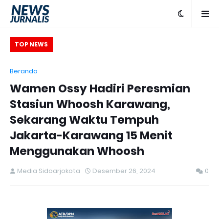
ATR/BPN, Menteri
TOP NEWS
uatan SDM yang
Beranda
entasi Pelayanan
Fu
Wamen Ossy Hadiri Peresmian
Stasiun Whoosh Karawang,
Sekarang Waktu Tempuh
Jakarta-Karawang 15 Menit
Menggunakan Whoosh
Media Sidoarjokota
Desember 26, 2024
0