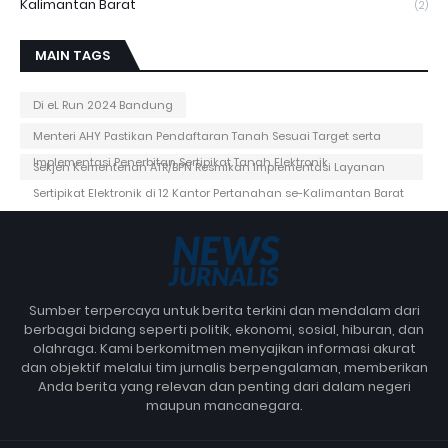
Kalimantan Barat
(2)
MAIN TAGS
Di eL Run 2024 Bandung
Menteri AHY Pastikan Pendaftaran Tanah Sesuai Target serta
Implementasi Penerbitan Sertipikat Tanah Elektronik
Sekjen Kementerian ATR/BPN Resmikan Implementasi Layanan
Sertipikat Elektronik di 12 Kantor Pertanahan se-Kalimantan Barat
Sumber terpercaya untuk berita terkini dan mendalam dari
berbagai bidang seperti politik, ekonomi, sosial, hiburan, dan
olahraga. Kami berkomitmen menyajikan informasi akurat
dan objektif melalui tim jurnalis berpengalaman, memberikan
Anda berita yang relevan dan penting dari dalam negeri
maupun mancanegara.