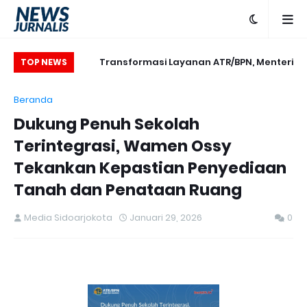
Aktivitas Kantor,
Transformasi Layanan ATR/BPN, Menteri
TOP NEWS
Adakan Slow Run
Nusron Tegaskan Penguatan SDM yang
Beranda
n Sepulang Kerja
Berorientasi Pelayanan
Dukung Penuh Sekolah
Terintegrasi, Wamen Ossy
Tekankan Kepastian Penyediaan
Tanah dan Penataan Ruang
Media Sidoarjokota
Januari 29, 2026
0