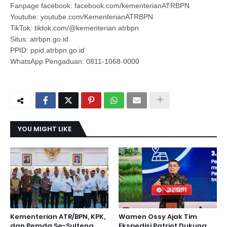
Fanpage facebook: facebook.com/kementerianATRBPN
Youtube: youtube.com/KementerianATRBPN
TikTok: tiktok.com/@kementerian.atrbpn
Situs: atrbpn.go.id
PPID: ppid.atrbpn.go.id
WhatsApp Pengaduan: 0811-1068-0000
YOU MIGHT LIKE
Kementerian ATR/BPN, KPK,
Wamen Ossy Ajak Tim
dan Pemda Se-Sulteng
Ekspedisi Patriot Dukung