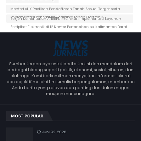
Menteri AHY Pastikan Pendaftaran Tanah Sesuai Target serta
Implementasi Penerbitan Sertipikat Tanah Elektronik
Sekjen Kementerian ATR/BPN Resmikan Implementasi Layanan
Sertipikat Elektronik di 12 Kantor Pertanahan se-Kalimantan Barat
Sumber terpercaya untuk berita terkini dan mendalam dari
berbagai bidang seperti politik, ekonomi, sosial, hiburan, dan
olahraga. Kami berkomitmen menyajikan informasi akurat
dan objektif melalui tim jurnalis berpengalaman, memberikan
Anda berita yang relevan dan penting dari dalam negeri
maupun mancanegara.
MOST POPULAR
Juni 02, 2026