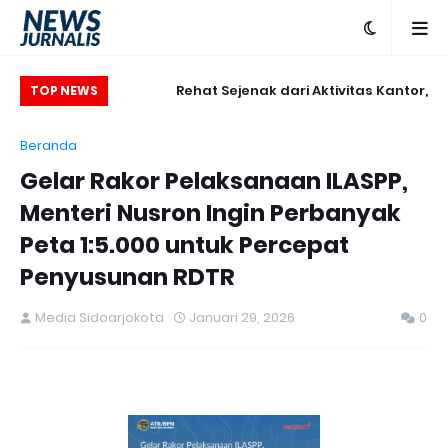
025-2029, Sekjen
Rehat Sejenak dari Aktivitas Kantor,
TOP NEWS
rasan Indikator
Kementerian ATR/BPN Adakan Slow Run
Beranda
Pusat dan Daerah
Rutin Sepulang Kerja
Gelar Rakor Pelaksanaan ILASPP,
Menteri Nusron Ingin Perbanyak
Peta 1:5.000 untuk Percepat
Penyusunan RDTR
Media Sidoarjokota
Januari 29, 2026
0