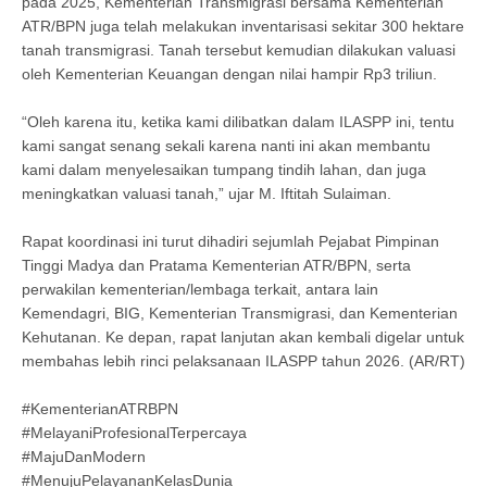
pada 2025, Kementerian Transmigrasi bersama Kementerian
ATR/BPN juga telah melakukan inventarisasi sekitar 300 hektare
tanah transmigrasi. Tanah tersebut kemudian dilakukan valuasi
oleh Kementerian Keuangan dengan nilai hampir Rp3 triliun.
“Oleh karena itu, ketika kami dilibatkan dalam ILASPP ini, tentu
kami sangat senang sekali karena nanti ini akan membantu
kami dalam menyelesaikan tumpang tindih lahan, dan juga
meningkatkan valuasi tanah,” ujar M. Iftitah Sulaiman.
Rapat koordinasi ini turut dihadiri sejumlah Pejabat Pimpinan
Tinggi Madya dan Pratama Kementerian ATR/BPN, serta
perwakilan kementerian/lembaga terkait, antara lain
Kemendagri, BIG, Kementerian Transmigrasi, dan Kementerian
Kehutanan. Ke depan, rapat lanjutan akan kembali digelar untuk
membahas lebih rinci pelaksanaan ILASPP tahun 2026. (AR/RT)
#KementerianATRBPN
#MelayaniProfesionalTerpercaya
#MajuDanModern
#MenujuPelayananKelasDunia