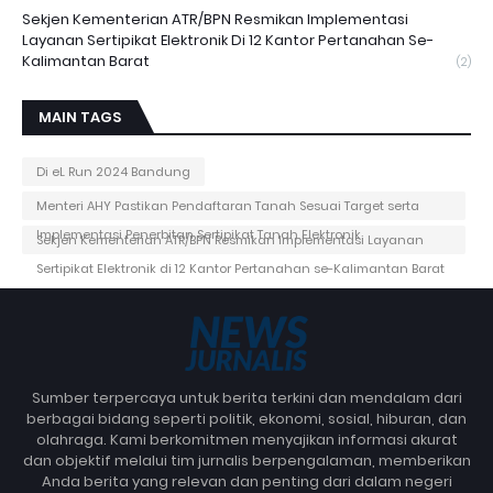
Sekjen Kementerian ATR/BPN Resmikan Implementasi
Layanan Sertipikat Elektronik Di 12 Kantor Pertanahan Se-
Kalimantan Barat
(2)
MAIN TAGS
Di eL Run 2024 Bandung
Menteri AHY Pastikan Pendaftaran Tanah Sesuai Target serta
Implementasi Penerbitan Sertipikat Tanah Elektronik
Sekjen Kementerian ATR/BPN Resmikan Implementasi Layanan
Sertipikat Elektronik di 12 Kantor Pertanahan se-Kalimantan Barat
Sumber terpercaya untuk berita terkini dan mendalam dari
berbagai bidang seperti politik, ekonomi, sosial, hiburan, dan
olahraga. Kami berkomitmen menyajikan informasi akurat
dan objektif melalui tim jurnalis berpengalaman, memberikan
Anda berita yang relevan dan penting dari dalam negeri