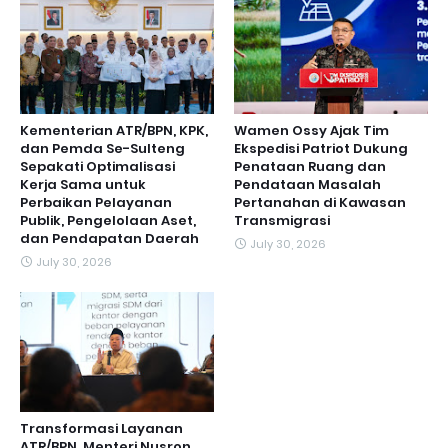
Kementerian ATR/BPN, KPK,
Wamen Ossy Ajak Tim
dan Pemda Se-Sulteng
Ekspedisi Patriot Dukung
Sepakati Optimalisasi
Penataan Ruang dan
Kerja Sama untuk
Pendataan Masalah
Perbaikan Pelayanan
Pertanahan di Kawasan
Publik, Pengelolaan Aset,
Transmigrasi
dan Pendapatan Daerah
July 30, 2026
July 30, 2026
Transformasi Layanan
ATR/BPN, Menteri Nusron