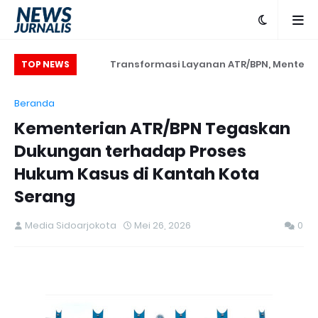
Transformasi Layanan ATR/BPN, Menteri
TOP NEWS
Nusron Tegaskan Penguatan SDM yang
Beranda
Berorientasi Pelayanan
Kementerian ATR/BPN Tegaskan
Dukungan terhadap Proses
Hukum Kasus di Kantah Kota
Serang
Media Sidoarjokota
Mei 26, 2026
0